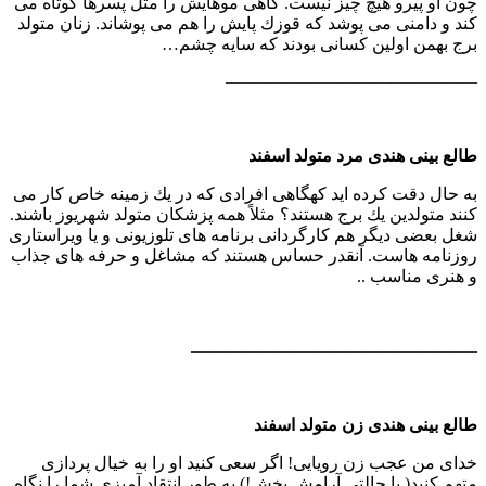
چون او پیرو هیچ چیز نیست. گاهی موهایش را مثل پسرها كوتاه می
كند و دامنی می پوشد كه قوزك پایش را هم می پوشاند. زنان متولد
برج بهمن اولین كسانی بودند كه سایه چشم…
——————————————–
طالع بینی هندی مرد متولد اسفند
به حال دقت كرده اید كهگاهی افرادی كه در یك زمینه خاص كار می
كنند متولدین یك برج هستند؟ مثلاً همه پزشكان متولد شهریوز باشند.
شغل بعضی دیگر هم كارگردانی برنامه های تلوزیونی و یا ویراستاری
روزنامه هاست. آنقدر حساس هستند كه مشاغل و حرفه های جذاب
و هنری مناسب ..
————————————————–
طالع بینی هندی زن متولد اسفند
خدای من عجب زن رویایی! اگر سعی كنید او را به خیال پردازی
متهم كنید( با حالتی آرامش بخش!) به طور انتقاد آمیزی شما را نگاه