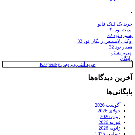
.
خرید بک لینک فالو
آپدیت نود 32
پسورد نود 32
اوکلی لایسنس رایگان نود 32
همیار نود 32
بهترین سئو
رایگان
خرید آنتی ویروس Kaspersky
آخرین دیدگاه‌ها
بایگانی‌ها
آگوست 2026
جولای 2026
ژوئن 2026
فوریه 2026
ژانویه 2026
دسامبر 2025