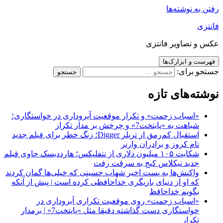
رفتن به نوشته‌ها
فانتزی
عکس و تصاویر فانتزی
فهرست و ابزارک‌ها
جستجو برای:
نوشته‌های تازه
«اسباب زحمت» و تکرار موقعیت آبروداری در خواستگاری؛
شباهت به «پایتخت7» و چرخش بر مدار تکرار
استقبال کم‌رمق از تریلر Digger؛ زنگ خطر برای فیلم جدید
تام کروز و برادران وارنر
شکایت ۱۰۵ میلیون دلاری از نتفلیکس؛ هارددیسک حاوی فیلم
جدید نیکلاس کیج به سرقت رفت
واکنش‌ها به پست اخیر شهاب حسینی که خیلی‌ها گمان کردند
که او از دنیای بازیگری خداحافظی کرده است | پیش از آنکه
بگویم خداحافظ
«اسباب زحمت» روی موقعیت تکراری آبروداری در
خواستگاری دست گذاشته دقیقا مثل «پایتخت7» | برمدار
تکرار