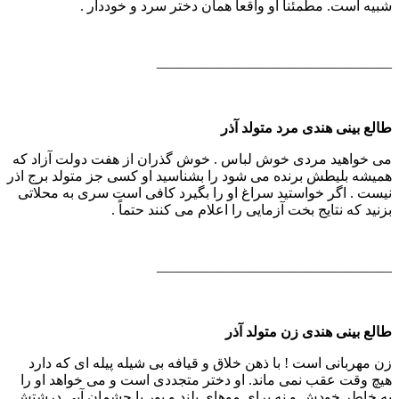
شبیه است. مطمئناً او واقعاً همان دختر سرد و خوددار .
————————————————–
طالع بینی هندی مرد متولد آذر
می خواهید مردی خوش لباس . خوش گذران از هفت دولت آزاد كه
همیشه بلیطش برنده می شود را بشناسید او كسی جز متولد برج اذر
نیست . اگر خواستید سراغ او را بگیرد كافی است سری به محلاتی
بزنید كه نتایج بخت آزمایی را اعلام می كنند حتماً‌ .
————————————————–
طالع بینی هندی زن متولد آذر
زن مهربانی است ! با ذهن خلاق و قیافه بی شیله پیله ای كه دارد
هیچ وقت عقب نمی ماند. او دختر متجددی است و می خواهد او را
به خاطر خودش و نه برای موهای بلند و بور یا چشمان آبی درشتش