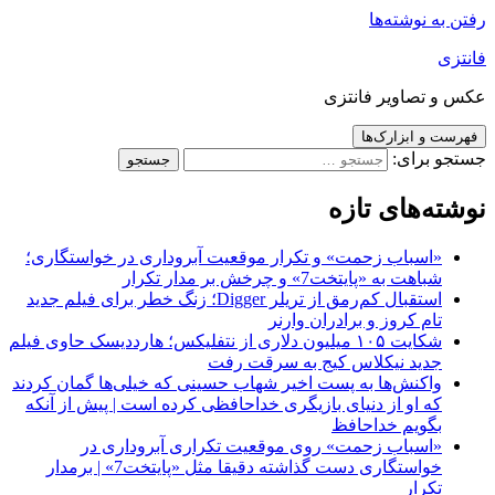
رفتن به نوشته‌ها
فانتزی
عکس و تصاویر فانتزی
فهرست و ابزارک‌ها
جستجو برای:
نوشته‌های تازه
«اسباب زحمت» و تکرار موقعیت آبروداری در خواستگاری؛
شباهت به «پایتخت7» و چرخش بر مدار تکرار
استقبال کم‌رمق از تریلر Digger؛ زنگ خطر برای فیلم جدید
تام کروز و برادران وارنر
شکایت ۱۰۵ میلیون دلاری از نتفلیکس؛ هارددیسک حاوی فیلم
جدید نیکلاس کیج به سرقت رفت
واکنش‌ها به پست اخیر شهاب حسینی که خیلی‌ها گمان کردند
که او از دنیای بازیگری خداحافظی کرده است | پیش از آنکه
بگویم خداحافظ
«اسباب زحمت» روی موقعیت تکراری آبروداری در
خواستگاری دست گذاشته دقیقا مثل «پایتخت7» | برمدار
تکرار