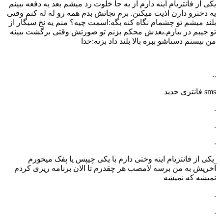
یکی از فانتزیام اینه دارم از یه جا خلوت رد میشم بعد یه دفعه ببینم
یه دخترو دارن اذیت میکنن. برم نجاتش بدم همه رو له له کنم وقتی
بلند میشم تو چشمام نگاه کنه بگه:اسمت چیه؟ منم یه نخ سیگار از
تو جیبم در بیارم.بعدش محکم بزنم تو صورتش وقتی برگشت ببینه
من نیستم دستاشو ببره بالا بلند داد بزنه:خدا
..
sms فانتزی جدید
.
.
.
یکی از فانتزیام اینه وختی دارم با یکی چیپس یا پفک میخورم
آخریش به من برسه لامصب هر چقدرم تا الان برنامه ریزی کردم
نمیشه که نمیشه
.
.