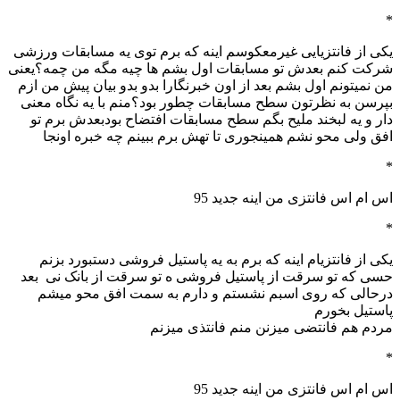
*
یکی از فانتزیایی غیرمعکوسم اینه که برم توی یه مسابقات ورزشی
شرکت کنم بعدش تو مسابقات اول بشم ها چیه مگه من چمه؟یعنی
من نمیتونم اول بشم بعد از اون خبرنگارا بدو بدو بیان پیش من ازم
بپرسن به نظرتون سطح مسابقات چطور بود؟منم با یه نگاه معنی
دار و یه لبخند ملیح بگم سطح مسابقات افتضاح بودبعدش برم تو
افق ولی محو نشم همینجوری تا تهش برم ببینم چه خبره اونجا
*
اس ام اس فانتزی من اینه جدید 95
*
یکی از فانتزیام اینه که برم به یه پاستیل فروشی دستبورد بزنم
حسی که تو سرقت از پاستیل فروشی ه تو سرقت از بانک نی بعد
درحالی که روی اسبم نشستم و دارم به سمت افق محو میشم
پاستیل بخورم
مردم هم فانتضی میزنن منم فانتذی میزنم
*
اس ام اس فانتزی من اینه جدید 95