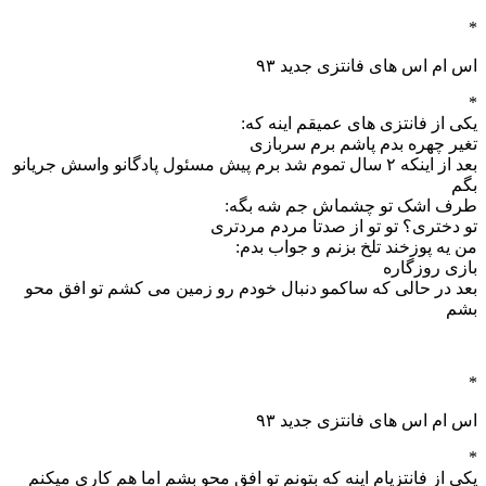
*
اس ام اس های فانتزی جدید ۹۳
*
یکی از فانتزی های عمیقم اینه که:
تغیر چهره بدم پاشم برم سربازی
بعد از اینکه ۲ سال تموم شد برم پیش مسئول پادگانو واسش جریانو
بگم
طرف اشک تو چشماش جم شه بگه:
تو دختری؟ تو تو از صدتا مردم مردتری
من یه پوزخند تلخ بزنم و جواب بدم:
بازی روزگاره
بعد در حالی که ساکمو دنبال خودم رو زمین می کشم تو افق محو
بشم
*
اس ام اس های فانتزی جدید ۹۳
*
یکی از فانتزیام اینه که بتونم تو افق محو بشم اما هم کاری میکنم