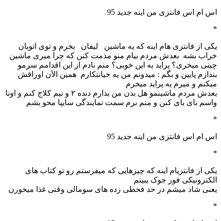
اس ام اس فانتزی من اینه جدید 95
*
یکی از فانتزی هام اینه که یه ماشین لیفان بخرم و توی اتوبان
خراب بشه بعدش مردم بیام منو مذمت کنن که چرا میری ماشین
چینی میخری؟ پراید به این خوبی؟ منم نادم از این اقدامم سرمو
بندازم پایین و بگم : میدونم من یه خیانتکارم همین الآن اوراقش
میکنم و میرم یه پراید میخرم
بعدش مردم ماشینمو هل بدن من بذارم دنده ۲ و نیم کلاج کنم و اونا
واسم بای بای کنن و منم برم سمت نمایندگی سایپا محو بشم
*
اس ام اس فانتزی من اینه جدید 95
*
یکی از فانتزیام اینه که چیزهایی که میفرستم رو تو کتاب های
الکترونیکی فور جوک ببینم
یعنی شاد میشم در حد قحطی زده های سومالی وقتی غذا میخورن
*