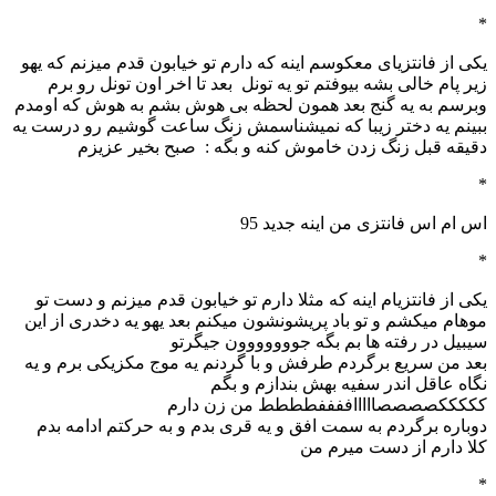
*
یکی از فانتزیای معکوسم اینه که دارم تو خیابون قدم میزنم که یهو
زیر پام خالی بشه بیوفتم تو یه تونل بعد تا اخر اون تونل رو برم
وبرسم به یه گنج بعد همون لحظه بی هوش بشم به هوش که اومدم
ببینم یه دختر زیبا که نمیشناسمش زنگ ساعت گوشیم رو درست یه
دقیقه قبل زنگ زدن خاموش کنه و بگه : صبح بخیر عزیزم
*
اس ام اس فانتزی من اینه جدید 95
*
یکی از فانتزیام اینه که مثلا دارم تو خیابون قدم میزنم و دست تو
موهام میکشم و تو باد پریشونشون میکنم بعد یهو یه دخدری از این
سیبیل در رفته ها بم بگه جووووووون جیگرتو
بعد من سریع برگردم طرفش و با گردنم یه موج مکزیکی برم و یه
نگاه عاقل اندر سفیه بهش بندازم و بگم
کککککصصصصاااااففففطططط من زن دارم
دوباره برگردم به سمت افق و یه قری بدم و به حرکتم ادامه بدم
کلا دارم از دست میرم من
*