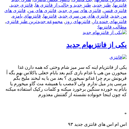
فانتزیها
,
طنز جدید
,
طنز جدید و جالب از فانتزی ها
,
فانتزی جدید
,
فانتزی فنس
,
فانتزی های سری جدید
,
فانتزی های من
,
فانتزی های
من جدید
,
فانتزی های من سری جدید
,
فانتزیها
,
فانتزیهای بامزه
,
فانتزیهای خنده دار
,
فانتزیهای روز
,
مجموعه جدیدترین طنز فانتزی
,
مطالب فانتزیها;
یکی از فانتزیهام جدید
یکی از فانتزیام اینه که سر میز شام وختی که همه دارن غذا
میخورن من هی با غذام بازی کنم بعد بابام خعلی باکلاس بهم بگه آ
قربونش برم چرا غذاتو نمیخوری ؟ بعد من با یه لبخند ملیح بگم
مرسی پدر میل ندارم ولی لامصب یا همیشه مث گاو میخورم یا
بابام یه خورده سنگین برخورد میکنه و کلمات رکیک استفاده میکنه
که چون اینجا خونواده نشسته از گفتنش معذورم
*
اس ام اس های فانتزی جدید ۹۳