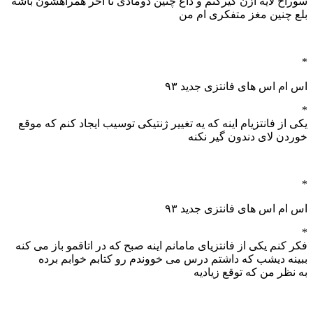
سوراخ لایه ازن گیرکنم و داغ چنین دومادی تا اخر همراهشون باشه
بلع چنین مغز متفکری ام من
*
اس ام اس های فانتزی جدید ۹۳
*
یکی از فانتزیام اینه که یه تغییر ژنتیکی توسیب ایجاد کنم که موقع
خوردن لای دندون گیر نکنه
*
اس ام اس های فانتزی جدید ۹۳
*
فکر کنم یکی از فانتزیای مامانم اینه صبح که در اتاقمو باز می کنه
ببینه دیشب که داشتم درس می خووندم رو کتابم خوابم برده
به نظر من که توقع زیادیه