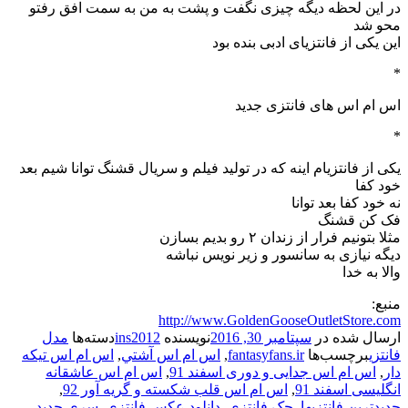
در این لحظه دیگه چیزی نگفت و پشت به من به سمت افق رفتو
محو شد
این یکی از فانتزیای ادبی بنده بود
*
اس ام اس های فانتزی جدید
*
یکی از فانتزیام اینه که در تولید فیلم و سریال قشنگ توانا شیم بعد
خود کفا
نه خود کفا بعد توانا
فک کن قشنگ
مثلا بتونیم فرار از زندان ۲ رو بدیم بسازن
دیگه نیازی به سانسور و زیر نویس نباشه
والا به خدا
منبع:
http://www.GoldenGooseOutletStore.com
ارسال شده در
سپتامبر 30, 2016
نویسنده
ins2012
دسته‌ها
مدل
فانتزی
برچسب‌ها
fantasyfans.ir
,
اس ام اس آشتي
,
اس ام اس تیکه
دار
,
اس ام اس جدایی و دوری اسفند 91
,
اس ام اس عاشقانه
انگلیسی اسفند 91
,
اس ام اس قلب شکسته و گریه آور 92
,
جدیدترین فانتزیها
,
جک فانتزی
,
دانلود عکس فانتزی
,
سری جدید