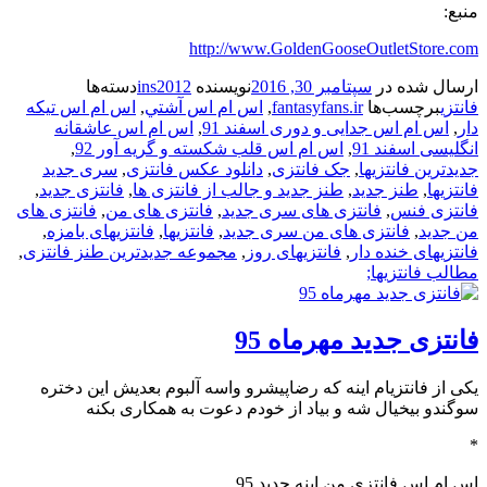
منبع:
http://www.GoldenGooseOutletStore.com
ارسال شده در
سپتامبر 30, 2016
نویسنده
ins2012
دسته‌ها
فانتزی
برچسب‌ها
fantasyfans.ir
,
اس ام اس آشتي
,
اس ام اس تیکه
دار
,
اس ام اس جدایی و دوری اسفند 91
,
اس ام اس عاشقانه
انگلیسی اسفند 91
,
اس ام اس قلب شکسته و گریه آور 92
,
جدیدترین فانتزیها
,
جک فانتزی
,
دانلود عکس فانتزی
,
سری جدید
فانتزیها
,
طنز جدید
,
طنز جدید و جالب از فانتزی ها
,
فانتزی جدید
,
فانتزی فنس
,
فانتزی های سری جدید
,
فانتزی های من
,
فانتزی های
من جدید
,
فانتزی های من سری جدید
,
فانتزیها
,
فانتزیهای بامزه
,
فانتزیهای خنده دار
,
فانتزیهای روز
,
مجموعه جدیدترین طنز فانتزی
,
مطالب فانتزیها;
فانتزی جدید مهرماه 95
یکی از فانتزیام اینه که رضاپیشرو واسه آلبوم بعدیش این دختره
سوگندو بیخیال شه و بیاد از خودم دعوت به همکاری بکنه
*
اس ام اس فانتزی من اینه جدید 95