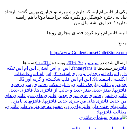
.
یکی از فانتزیام اینه که دارم راه میرم تو خیابون یهویی گشت ارشاد
بیاد یه دختره خوشگل رو بگیره بگه چرا شما دوتا با هم رابطه
ندارید؟ بعد اون بشه مال من
البته فانتزیام پاره کرده فضای مجازی رو ها
منبع:
http://www.GoldenGooseOutletStore.com
ارسال شده در
سپتامبر 30, 2016
نویسنده
ins2012
دسته‌ها
فانتزی
برچسب‌ها
fantasyfans.ir
,
اس ام اس آشتي
,
اس ام اس تیکه
دار
,
اس ام اس جدایی و دوری اسفند 91
,
اس ام اس عاشقانه
انگلیسی اسفند 91
,
اس ام اس قلب شکسته و گریه آور 92
,
جدیدترین فانتزیها
,
جک فانتزی
,
دانلود عکس فانتزی
,
سری جدید
فانتزیها
,
طنز جدید
,
طنز جدید و جالب از فانتزی ها
,
فانتزی جدید
,
فانتزی فنس
,
فانتزی های سری جدید
,
فانتزی های من
,
فانتزی های
من جدید
,
فانتزی های من سری جدید
,
فانتزیها
,
فانتزیهای بامزه
,
فانتزیهای خنده دار
,
فانتزیهای روز
,
مجموعه جدیدترین طنز فانتزی
,
مطالب فانتزیها;