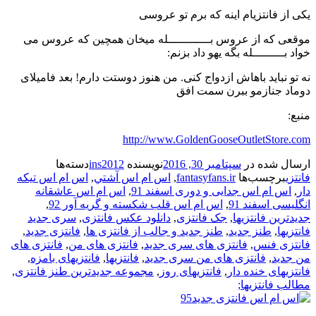
یکی از فانتزیام اینه که برم تو عروسی
موقعی که از عروس بــــــــــــله میخان همچین که عروس می
خواد بـــــــــله بگه یهو داد بزنم:
نه تو نباید باهاش ازدواج کنی. من هنوز دوستت دارم! بعد فامیلای
دوماد جنازمو ببرن سمت افق
منبع:
http://www.GoldenGooseOutletStore.com
ارسال شده در
سپتامبر 30, 2016
نویسنده
ins2012
دسته‌ها
فانتزی
برچسب‌ها
fantasyfans.ir
,
اس ام اس آشتي
,
اس ام اس تیکه
دار
,
اس ام اس جدایی و دوری اسفند 91
,
اس ام اس عاشقانه
انگلیسی اسفند 91
,
اس ام اس قلب شکسته و گریه آور 92
,
جدیدترین فانتزیها
,
جک فانتزی
,
دانلود عکس فانتزی
,
سری جدید
فانتزیها
,
طنز جدید
,
طنز جدید و جالب از فانتزی ها
,
فانتزی جدید
,
فانتزی فنس
,
فانتزی های سری جدید
,
فانتزی های من
,
فانتزی های
من جدید
,
فانتزی های من سری جدید
,
فانتزیها
,
فانتزیهای بامزه
,
فانتزیهای خنده دار
,
فانتزیهای روز
,
مجموعه جدیدترین طنز فانتزی
,
مطالب فانتزیها;