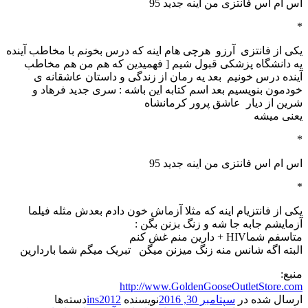
اس ام اس فانتزی من اینه جدید 95
*
یکی از فانتزی آرزو هرچی هام اینه که درس بخونم با مخاطب آینده
یه دانشگاه پزشکی قبول شیم [ فهمیدین که هم من هم مخاطب
آینده درس خونیم بعد یه رمان از زندگی و داستان عاشقانه ی
خودمون بنویسیم بعد اسم کتابه این باشه : سری جدید فرهاد و
شرین از دیار عاشق پرور کرمانشاه
یعنی میشه
*
اس ام اس فانتزی من اینه جدید 95
*
یکی از فانتزیام اینه که مثلا آزماش خون دادم بعدش مثله فیلما
آزمایشم جابه جا شه و زنگ بزنن بگن :
متاسفم شماHIV + دارین منم غش کنم
البته اگه شانس منه زنگ میزنن میگن تبریک میگم شما باردارین
منبع:
http://www.GoldenGooseOutletStore.com
ارسال شده در
سپتامبر 30, 2016
نویسنده
ins2012
دسته‌ها