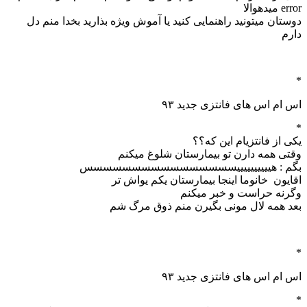
error میدهوالا
دوستان میتونید راهنمایی کنید یا آموش ویژه بذارید بخدا منم دل
دارم
*
اس ام اس های فانتزی جدید ۹۳
*
یکی از فانتزیام این که؟؟
وقتی همه دارن تو بیمارستان شلوغ میکنم
بگم : هییییییییییسسسسسسسسسسسسسسسس
اقایون خانوما اینجا بیمارستان یکم یواش تر
وگرنه حراست و خبر میکنم
بعد همه لال مونی بگیرن منم ذوق مرگ شم
*
اس ام اس های فانتزی جدید ۹۳
*