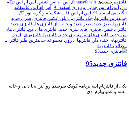
فانتزی
برچسب‌ها
fantasyfans.ir
,
اس ام اس آشتي
,
اس ام اس تیکه
دار
,
اس ام اس جدایی و دوری اسفند 91
,
اس ام اس عاشقانه
انگلیسی اسفند 91
,
اس ام اس قلب شکسته و گریه آور 92
,
جدیدترین فانتزیها
,
جک فانتزی
,
دانلود عکس فانتزی
,
سری جدید
فانتزیها
,
طنز جدید
,
طنز جدید و جالب از فانتزی ها
,
فانتزی جدید
,
فانتزی فنس
,
فانتزی های سری جدید
,
فانتزی های من
,
فانتزی های
من جدید
,
فانتزی های من سری جدید
,
فانتزیها
,
فانتزیهای بامزه
,
فانتزیهای خنده دار
,
فانتزیهای روز
,
مجموعه جدیدترین طنز فانتزی
,
مطالب فانتزیها;
فانتزی جدید95
یکی از فانتزیام اینه برنامه کودک بفرستم رو آنتن بجا دائی و خاله
,عمه و عمو بیارم :دی
.
.
.