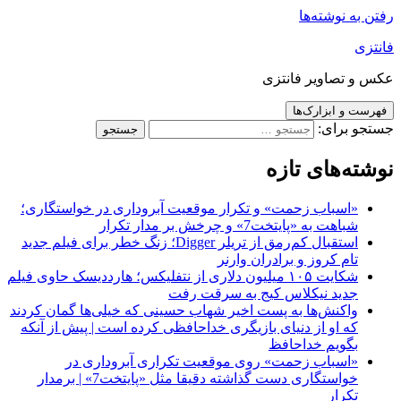
رفتن به نوشته‌ها
فانتزی
عکس و تصاویر فانتزی
فهرست و ابزارک‌ها
جستجو برای:
نوشته‌های تازه
«اسباب زحمت» و تکرار موقعیت آبروداری در خواستگاری؛
شباهت به «پایتخت7» و چرخش بر مدار تکرار
استقبال کم‌رمق از تریلر Digger؛ زنگ خطر برای فیلم جدید
تام کروز و برادران وارنر
شکایت ۱۰۵ میلیون دلاری از نتفلیکس؛ هارددیسک حاوی فیلم
جدید نیکلاس کیج به سرقت رفت
واکنش‌ها به پست اخیر شهاب حسینی که خیلی‌ها گمان کردند
که او از دنیای بازیگری خداحافظی کرده است | پیش از آنکه
بگویم خداحافظ
«اسباب زحمت» روی موقعیت تکراری آبروداری در
خواستگاری دست گذاشته دقیقا مثل «پایتخت7» | برمدار
تکرار