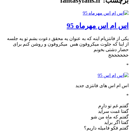
برچسب: fantasyfans.ir
اس ام اس مهرماه 95
یکی از فانتزیام اینه که به عنوان یه محقق دعوت بشم تو یه جلسه
از اینا که جلوت میکروفون هس میکروفون و روشن کنم برای
حضار دشتی بخونم
خخخخخخخ
*
اس ام اس های فانتزی جدید
*
گفتم غم تو دارم
گفتا غمت سرآید
گفتم که ماه من شو
گفتا اگر برآید
گفتم فکو فامیله داریم؟