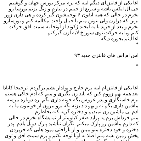
اغا یکی از فانتزیای دیگم اینه که برم مرکز بورس جهان و گوشیم
جی ال ایکس باشه و سریع از جیبم در بیارم و زنگ بزنم بورسا رو
بخرم در حالی که همه ایفون ۶ توجیبشون گیر کرده و هی دارن زور
بزنن که درارن ولی نتونن منم با خیال راحت مکالمه کنم و بورسارو
بخرم و بعد از خرید با یه لبخند ژکوند از اونجا به سمت افق حرکت
کنم وبا یه حرکت توی سوراخ لایه ازن گیرکنم
اغا اینم یجوره دیگه
*
اس ام اس های فانتزی جدید ۹۳
*
اغا یکی از فانتزیام اینه برم خارج و پولدار بشم برگردم ترجیحا کانادا
بعد همه بهم زووم کنن که باید زن بگیری و منم که ادم خاکی هستم
برم خاستگاری و پدر عروس بگه خونه داری بگم اره دوباره بپرسه
ماشین داری بگم نه و یهو داد بزنه بگه برو بیرون از خونمون ما به
ادم بی ماشین زن نمیدیم و دختره گریه کنه بخاطرم
منم فرداش برم یه پراید صفر کیلومتر از نمایشگاه بخرم در حالی
که دارم ماشین رو پارک میکنم نگران نباشید پارک دوبل بلدم پدر
دختره و خود دختره منو ببینن و از ناراحتی میوه هایی که خریردن
پخش زمین بشه منم اصلا به اونا توجه نکنم و برم سمت افق و توی