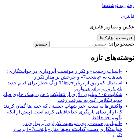
رفتن به نوشته‌ها
فانتزی
عکس و تصاویر فانتزی
فهرست و ابزارک‌ها
جستجو برای:
نوشته‌های تازه
«اسباب زحمت» و تکرار موقعیت آبروداری در خواستگاری؛
شباهت به «پایتخت7» و چرخش بر مدار تکرار
استقبال کم‌رمق از تریلر Digger؛ زنگ خطر برای فیلم جدید
تام کروز و برادران وارنر
شکایت ۱۰۵ میلیون دلاری از نتفلیکس؛ هارددیسک حاوی فیلم
جدید نیکلاس کیج به سرقت رفت
واکنش‌ها به پست اخیر شهاب حسینی که خیلی‌ها گمان کردند
که او از دنیای بازیگری خداحافظی کرده است | پیش از آنکه
بگویم خداحافظ
«اسباب زحمت» روی موقعیت تکراری آبروداری در
خواستگاری دست گذاشته دقیقا مثل «پایتخت7» | برمدار
تکرار