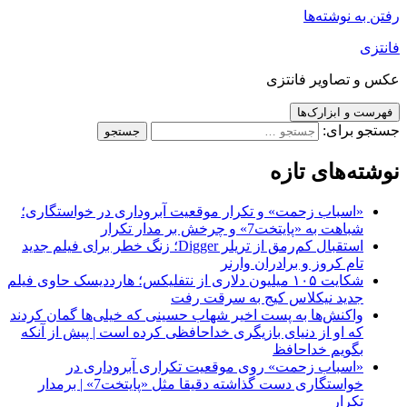
رفتن به نوشته‌ها
فانتزی
عکس و تصاویر فانتزی
فهرست و ابزارک‌ها
جستجو برای:
نوشته‌های تازه
«اسباب زحمت» و تکرار موقعیت آبروداری در خواستگاری؛
شباهت به «پایتخت7» و چرخش بر مدار تکرار
استقبال کم‌رمق از تریلر Digger؛ زنگ خطر برای فیلم جدید
تام کروز و برادران وارنر
شکایت ۱۰۵ میلیون دلاری از نتفلیکس؛ هارددیسک حاوی فیلم
جدید نیکلاس کیج به سرقت رفت
واکنش‌ها به پست اخیر شهاب حسینی که خیلی‌ها گمان کردند
که او از دنیای بازیگری خداحافظی کرده است | پیش از آنکه
بگویم خداحافظ
«اسباب زحمت» روی موقعیت تکراری آبروداری در
خواستگاری دست گذاشته دقیقا مثل «پایتخت7» | برمدار
تکرار