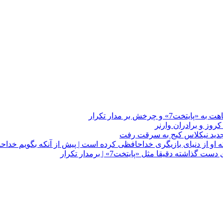
چرخش بر مدار تکرار
 او از دنیای بازیگری خداحافظی کرده است | پیش از آنکه بگویم خداح
دقیقا مثل «پایتخت7» | برمدار تکرار