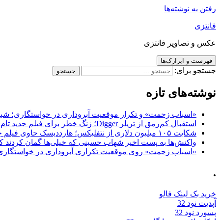
رفتن به نوشته‌ها
فانتزی
عکس و تصاویر فانتزی
فهرست و ابزارک‌ها
جستجو برای:
نوشته‌های تازه
«اسباب زحمت» و تکرار موقعیت آبروداری در خواستگاری؛ شباهت به «پایتخت7» و 
استقبال کم‌رمق از تریلر Digger؛ زنگ خطر برای فیلم جدید تام کروز و برادران وارنر
شکایت ۱۰۵ میلیون دلاری از نتفلیکس؛ هارددیسک حاوی فیلم جدید نیکلاس کیج به سرقت رفت
واکنش‌ها به پست اخیر شهاب حسینی که خیلی‌ها گمان کردند که
«اسباب زحمت» روی موقعیت تکراری آبروداری در خواستگاری دست گذاشته 
.
خرید بک لینک فالو
آپدیت نود 32
پسورد نود 32