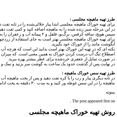
طرز تهیه ماهیچه مجلسی :
برای تهیه خوراک ماهیچه مجلسی ابتدا پیاز خلالی‌شده را در تابه تفت 
در این مرحله سیر رنده شده را به ماهیچه اضافه کنید و کمی تفت دهید
سپس هویج، ساقه کرفس، برگ‌بو، فلفل و ۲ پیمانه آب و زعفران را به ماهیچه اضافه کنید و اجازه دهید تا با حرارت خیلی کم آرام پز شود.
برای تهیه خوراک ماهیچه مجلسی بهتر است به جای استفاده از زردچوب
آبگوشت‌ مانند را از خوراک خود بگیرید.
نکته ای که در تهیه این خوراک بهتر است بدانید این است که هرچه آب 
اصطلاح تنگ آب درست کردن خوراک به همین معنی‌ است. که میزان آ
در صورت تمایل از جعفری خرد‌شده برای عطر بیشتر بهره ببرید.
در نهایت پس از گذشت حدود یک ساعت به گوشت سر بزنید و نمک و در
طرز تهیه سس خوراک ماهیچه :
در تابه دیگری پیاز و رب را با کره تفت دهید و پس از پخت ماهیچه آب
ماهیچه را در این سس غوطه ور کنید و به مدت ۳۰ دقیقه به پخت ادامه دهید تا کاملا طعم دار شود.
بیتوته
The post appeared first on .
روش تهیه خوراک ماهیچه مجلسی