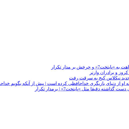
چرخش بر مدار تکرار
 او از دنیای بازیگری خداحافظی کرده است | پیش از آنکه بگویم خداح
دقیقا مثل «پایتخت7» | برمدار تکرار