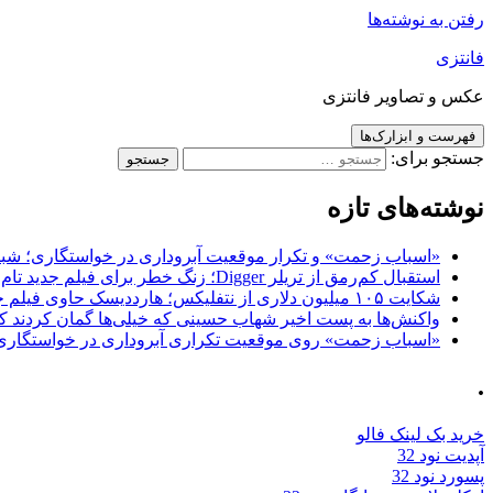
رفتن به نوشته‌ها
فانتزی
عکس و تصاویر فانتزی
فهرست و ابزارک‌ها
جستجو برای:
نوشته‌های تازه
«اسباب زحمت» و تکرار موقعیت آبروداری در خواستگاری؛ شباهت به «پایتخت7» و 
استقبال کم‌رمق از تریلر Digger؛ زنگ خطر برای فیلم جدید تام کروز و برادران وارنر
شکایت ۱۰۵ میلیون دلاری از نتفلیکس؛ هارددیسک حاوی فیلم جدید نیکلاس کیج به سرقت رفت
واکنش‌ها به پست اخیر شهاب حسینی که خیلی‌ها گمان کردند که
«اسباب زحمت» روی موقعیت تکراری آبروداری در خواستگاری دست گذاشته 
.
خرید بک لینک فالو
آپدیت نود 32
پسورد نود 32