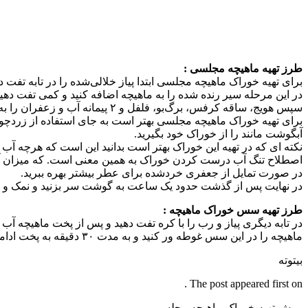
طرز تهیه ماهیچه مجلسی :
برای تهیه خوراک ماهیچه مجلسی ابتدا پیاز خلالی‌شده را در تابه تفت 
در این مرحله سیر رنده شده را به ماهیچه اضافه کنید و کمی تفت دهید
سپس هویج، ساقه کرفس، برگ‌بو، فلفل و ۲ پیمانه آب و زعفران را به ماهیچه اضافه کنید و اجازه دهید تا با حرارت خیلی کم آرام پز شود.
برای تهیه خوراک ماهیچه مجلسی بهتر است به جای استفاده از زردچوب
آبگوشت‌ مانند را از خوراک خود بگیرید.
نکته ای که در تهیه این خوراک بهتر است بدانید این است که هرچه آب 
اصطلاح تنگ آب درست کردن خوراک به همین معنی‌ است. که میزان آ
در صورت تمایل از جعفری خرد‌شده برای عطر بیشتر بهره ببرید.
در نهایت پس از گذشت حدود یک ساعت به گوشت سر بزنید و نمک و در
طرز تهیه سس خوراک ماهیچه :
در تابه دیگری پیاز و رب را با کره تفت دهید و پس از پخت ماهیچه آب
ماهیچه را در این سس غوطه ور کنید و به مدت ۳۰ دقیقه به پخت ادامه دهید تا کاملا طعم دار شود.
بیتوته
The post appeared first on .
روش تهیه خوراک ماهیچه مجلسی