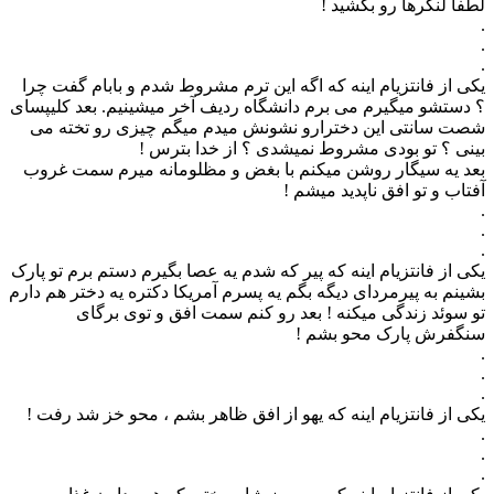
لطفا لنگرها رو بکشید !
.
.
.
یکی از فانتزیام اینه که اگه این ترم مشروط شدم و بابام گفت چرا
؟ دستشو میگیرم می برم دانشگاه ردیف آخر میشینیم. بعد کلیپسای
شصت سانتی این دخترارو نشونش میدم میگم چیزی رو تخته می
بینی ؟ تو بودی مشروط نمیشدی ؟ از خدا بترس !
بعد یه سیگار روشن میکنم با بغض و مظلومانه میرم سمت غروب
آفتاب و تو افق ناپدید میشم !
.
.
.
یکی از فانتزیام اینه که ﭘﯿﺮ ﮐﻪ ﺷﺪﻡ ﯾﻪ ﻋﺼﺎ ﺑﮕﯿﺮﻡ ﺩﺳﺘﻢ ﺑﺮﻡ ﺗﻮ ﭘﺎﺭﮎ
ﺑﺸﯿﻨﻢ ﺑﻪ ﭘﯿﺮﻣﺮﺩﺍﯼ ﺩﯾﮕﻪ ﺑﮕﻢ ﯾﻪ ﭘﺴﺮﻡ ﺁﻣﺮﯾﮑﺎ ﺩﮐﺘﺮﻩ یه ﺩﺧﺘﺮ ﻫﻢ ﺩﺍﺭﻡ
ﺗﻮ ﺳﻮﺋﺪ ﺯﻧﺪﮔﯽ ﻣﯿﮑﻨﻪ ! بعد رو کنم سمت افق و توی برگای
سنگفرش پارک محو بشم !
.
.
.
ﯾﮑﯽ ﺍﺯ ﻓﺎﻧﺘﺰﯾﺎﻡ ﺍﯾﻨﻪ ﮐﻪ ﯾﻬﻮ ﺍﺯ ﺍﻓﻖ ﻇﺎﻫﺮ ﺑﺸﻢ ، ﻣﺤﻮ ﺧﺰ ﺷﺪ رفت !
.
.
.