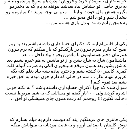
خواستگاری ، نیومدم خرید و فروش ! پدره هم سویچ پرایدمو ببینه و
یه برق خاصی تو چشاش بیاد بعدشم بیوفته به پام که بیا دخدرمو
بگیرو همش مال‌ خودت و اینا … منم بی توجه پراید ۲۰ میلیونیم رو
بیخیال شم و توی افق محو شم …
یه همچین آدم دست و دل بازی هستم من …
.
.
.
یکی از فانتزیام اینه که دکترای حسابداری داشته باشم بعد یه روز
صبح که دارم میرم بیرون در پارکینگو که باز میکنم که برم بیرون
همزمان دختر همسایمون با ماشین بخواد بیاد داخل … بعد
ماشینامون شاخ به شاخ بشن و از تو ماشین به هم خیره بشیم بعد
عاشق بشیم بعد همون موقع همینجوری الکی به ضرب گلوله کلت
کمری کالیبر ۵۰ کشته بشم و دختره پیاده بشه بیاد بغلم کنه بگه
عزیزم تنهام نذار … منم در حالی که دارم جون میدم به افق خیره
بشم بعد تموم کنم !
سوال شده که چرا دکترای حسابداری داشته باشم ؟ به نکته خوبی
اشاره کردید ولی ۱۰۰بار گفتم تو مسائلی که به شما مربوط نیست
دخالت نکنین !!! روحمم که رفت همون جای همیشگی تو افق …
.
.
.
یکی فانتزی های فرهنگیم اینه که دوست دارم یه فیلم بسازم که
توش کاپیتان با صدایى آروم و به غایت مودبانه به ملواناش میگه