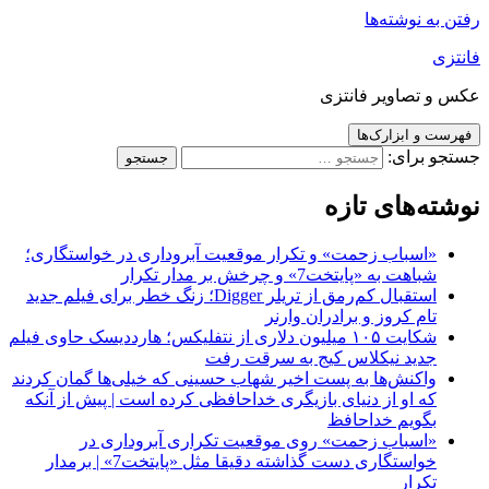
رفتن به نوشته‌ها
فانتزی
عکس و تصاویر فانتزی
فهرست و ابزارک‌ها
جستجو برای:
نوشته‌های تازه
«اسباب زحمت» و تکرار موقعیت آبروداری در خواستگاری؛
شباهت به «پایتخت7» و چرخش بر مدار تکرار
استقبال کم‌رمق از تریلر Digger؛ زنگ خطر برای فیلم جدید
تام کروز و برادران وارنر
شکایت ۱۰۵ میلیون دلاری از نتفلیکس؛ هارددیسک حاوی فیلم
جدید نیکلاس کیج به سرقت رفت
واکنش‌ها به پست اخیر شهاب حسینی که خیلی‌ها گمان کردند
که او از دنیای بازیگری خداحافظی کرده است | پیش از آنکه
بگویم خداحافظ
«اسباب زحمت» روی موقعیت تکراری آبروداری در
خواستگاری دست گذاشته دقیقا مثل «پایتخت7» | برمدار
تکرار