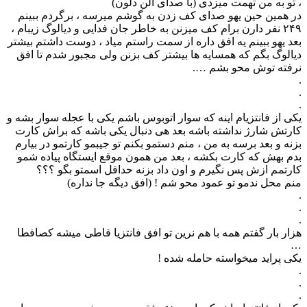
، تو به من تهمت میزدی (با صدای آلن دلون)
در همین حین یهو صدای کف زدن به گوشم میرسه ، برگردم ببینم
۲۴۹ نفر دارن برام کف میزنن به خاطر جان فدایی و دیالوگ زیبام ،
بعد یهو ببینم یه افق داره از سمت راستم میاد ، دوست داشتم بیشتر
دیالوگ بگم که همسایه ها بیشتر کف بزنن ولی مجبور شدم تا افق
نرفته توش محو بشم ….
.
.
.
یکی از فانتزیام اینه که سوار اتوبوس باشم یکی با عجله سوار بشه و
کارتش شارژ نداشته باشه بعد هی دنبال یکی باشه که براش کارت
بزنه و بعد برسه به من ، منم دستمو بکنم تو جیبمو کارتمو در بیارم
بدم بهش که کارت بکشه ، بعد من همون موقع ایستگاه پیاده شمو
کارتمم ازش پس نگیرم و اون داد بزنه حداقل اسمتو بگو ؟؟؟
منم محل ندمو تو عمود محو شم ! (افق دیگه جا نداره)
.
.
.
هزار بار گفتم همه با هم نرین تو افق فانتزیا قاطی میشه کصافطا
…
یکی پراید میخواسته حامله شده !
.
.
.