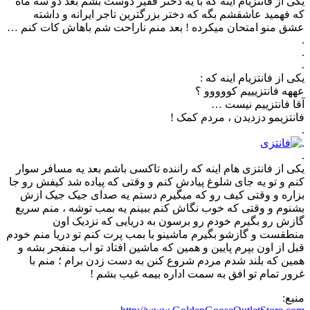
یکی از فانتزیام اینه که با یه دختر فقیر دوست بشم بعد دو سه ماه
که فهمید عاشقشم بگه که دختر بزرگترین تاجر ایرانه و داشته
عشق منو امتحان میکرده ! بعد منم ناراحت شم باهاش کات کنم …
.
.
.
ﯾﮑﯽ ﺍﺯ ﻓﺎﻧﺘﺰﯾﺎﻡ ﺍﯾﻨﻪ ﮐﻪ :
عههه ﻓﺎﻧﺘﺰﯾﯿﯿﻢ ﮐﻮﻭﻭﻭﻭ ؟
ﺁﻗﺎ ﻓﺎﻧﺘﺰﯾﯿﻢ ﻧﯿﺴﺖ …
ﻓﺎﻧﺘﺰﯾﻤﻮ ﺩﺯﺩﯾﺪﻥ ، مردم کمک !
.
.
.
یکی از فانتزی هام اینه که راننده تاکسی باشم بعد یه مسافر سوار
کنم و تو یه جای شلوغ پیادش کنم و وقتی که پیاده شد کیفش رو جا
بزاره و وقتی کیف رو که میگیرم دستم یه صدای جیک جیک ازش
بشنوم و وقتی که خوب نگاش کنم ببینم یه بمب توشه ، منم سریع
گازش رو بگیرم خودم رو برسون به دریایی که نزدیک اون
منطقست و گازشو بگیرم ماشینو با بمب پرت کنم تو دریا منم خودم
قبل از اون بپرم پایین و همین که ماشین افتاد تو اب منفجر بشه و
همین که بلند شدم مردم شروع کنن به دست زدن برام ؛ منم با
غرور تمام تو افق به سمت اداره بیمه غیب بشم !
منبع: