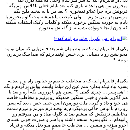
یکی از فانتزیام اینه که سر میز شام وختی که همه دارن غذا
میخورن من هی با غذام بازی کنم بعد بابام خَعلی باکلاس بهم بگه آ
قربونش برم چرا غذاتو نمیخوری ؟ بعد من با یه لبخند ملیح بگم
مرسی پدر میل ندارم … ولی لامصب یا همیشه مِث گاو میخورم یا
بابام یه خورده سنگین برخورد میکنه و کلمات رکیک استفاده میکنه
که چون اینجا خونواده نشسته از گفتنش معذورم …
.
.
یکی از فانتزیام اینه که تو مِه پنهان شم بعد فانتزیایی که میان تو مِه
محو بشن رو با دمپایی ابری خیس اونقد بزنم که صدا سگ دربیارن
تو مه !!!
.
.
.
یکی از فانتزیام اینه که با مخاطب خاصم تو خیابون راه برم بعد یه
پسره بیاد تیکه بندازه منم عین این فیلما وایسم یواش برگردم و بگم
: “هی پسر … چیزی گفتی ؟” پسره هم با پررویی بگه آره و بعد با
هم گلاویز بشیم و خیلی سنگین همدیگه رو بزنیم و مخاطب خاصم
هی جیغ و داد و گریه. ملت دورمون اصن خیلی خفن ، بعد که پسر
رو زدم با لباس خاکی برمیگردم یه لبخند نرم میزنم و میرم سمت
مخاطبم. نزدیکش که میشم صدای گلوله میاد و من میوفتم رو
زانوهام … نگو پسره اسلحه داشته و با سر و صورت خونی نفسای
آخرو میزنه و میمیره … مخاطب خاصمم منو بغل میکنه و فریاد