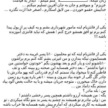
زنان میگه:”نــــــــــــــــــــــه” منم میگم : “دیدار به قیامت
عزیزم” و میوفتم و جان به جان آفرین تسلیم میکنم …
خداییش حقمو خوردن ، من لایق اسکارم ، اصغر خدا ازت نگذره …
.
.
.
یکی از فانتزیام اینه مامور شهرداری بشم و یه کیف پر از پول پیدا
کنم برم تو افق همشو خرج کنم ؛ همش که نباید فانتزی آموزنده
باشه !!!
.
.
.
یکی از فانتزیام اینه که تو محلمون ۱۰تا پسر غریبه به دختر
همسایمون تیکه بندازن و من غیرتی بشم کله کنم برم براشون
۱۰تاشونو لت و پار کنم و بعد بهشون بگم “خودتون خواستین من
دعوا نداشتم” ، بعد دختر همسایه این صحنه رو ببینه کف و تف
قاطی کنه تا میخواد بیاد سمتم که ازم قدردانی کنه یهو مادرش با
چادر گُل گُلی از خونه بیاد بیرون و ببینه ۱۰نفر پاره پوره رو زمین
دارن خاک میخورن ، متوجه جریان میشه و با یه حالت بغض آلود بیاد
سمتم بگه داماد من …
من : بله مادر ؟
بگه : من همیشه آرزو داشتم همچین پسر رخشی داشتم !
من : ولی مادرم تو همیشه به چشم یه پسر بد منو نگاه میکردی ، تو
همیشه یه کاری میکردی که آمارم پیش بقیه همسایه ها خراب باشه