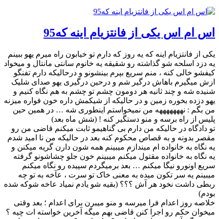
اس ام اس یکی‌ از فانتزیام اینه که95
یکی از فانتزیام اینه که یه روز که دارم تو خیابون راه میرم یهو ببینم
یه دزد اسلحه شو گذاشته رو شقیقه یه خانوم سانتی مانتال و میخواد
کیفشو خالی کنه ، منم سریع بپرم بینشونو و درحالیکه دارم تفنگو
ازش میگیرم باهاش درگیر شم و درحین درگیری یهو صدای شلیک
شنیده شه و چند ثانیه هر دومون چشم تو چشم به هم نگاه کنیم و
یهو دزده بخوره زمین و در حالیکه از شیکمش داره خون فواره میزنه
من بگم : نهههههههه من نمیخواستم اینطوری شه … در همین حین
پلیس از راه برسه و منو دستگیر کنه ! (شش ماه بعد)
تو دادگاه در حالیکه من دارم بی گناهیمو ثابت میکنم قاضی من رو
مقصر بدونه و به قصاص محکوم کنه بعد در حالیکه من نا امید شدم
یه نگاه به خانواده ام میندازم میبینم همه شون دارن گریه میکنن و
یه نگاه به خانواده مقتول میکنم میبینم خون جلو چشاشونو گرفته
سریع اونورو نیگا میکنم … بعد برمیگردم سپیده رو نگاه میکنم
میبینم یه سر تکون میده به معنی خاک تو سرت ، عآخه به تو چه
ربطی داشت نخود هر آش ؟؟؟ (بقیه شو یادم نمیاد عاخه شوکه شده
بودم)
خلاصه روز اعدام فرا میرسه و منو میبرن برای اعدام ؛ بعد وقتی
میخوان حکم رو اجرا کنن قاضی بهم میگه آخرین خواسته ات چیه ؟