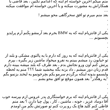
منم میگم آخرین خواسته ام اینه که اعدامم نکنین ، بعد قاضی با
همکاراش یه مشورت میکنه و با آخرین خواسته ام موافقت میکنه
…
بعد منم میرم تو افق سحرگاهی محو میشم !
.
.
.
یکی از فانتزیام اینه که یه BMW بخرم بعد آرمشو بِکَنم آرم پرایدو
بچسبونم …
.
.
.
یکی از فانتزیام اینه که یه روز که دارم با یه پالتوی مشکی و بلند از
تو خیابون رد میشم ببینم یه نفرو میخواد ماشین زیر بگیره ، بپرم
پرتش کنم اون ورو نجاتش بدم ، بعد طرف که بلند میشه ببینه دارم
قدم زنان دور میشم ، داد بزنه بگه ببخشید شما ؟؟؟ منم یه لحظه
وایسمو بدونه اینکه برگردم سرمو یکم بچرخونمو یه لبخند بزنمو بگم
“یه رهگذر” بعد همون موقع تو افق محو بشم …
.
.
.
یکی از فانتزیام اینه که برم خواستگاری پدر عروس ازم بپرسه خوب
آقا دوماد عزیز ، خونه ، ماشین ، کار ، پول چیا دارن ؟ بعد منم
قاطی کنم کلید هاچ بک رو پرت کنم تو صورتش بگم من اومدم