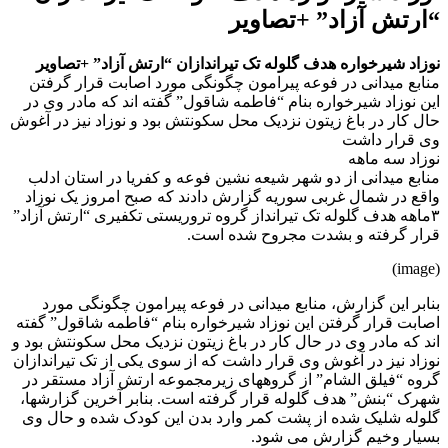
“ارتش آزاد” +تصاویر
نوزاد شیرخواره هدف گلوله تک تیراندازان “ارتش آزاد” +تصاویر
منابع میدانی در فوعه پیرامون چگونگی مورد اصابت قرار گرفتن
این نوزاد شیرخواره بنام “فاطمه شاقول” گفته اند که مادر وی در
حال کار در باغ زیتون نزدیک محل سکونتش بود و نوزاد نیز در آغوش
وی قرار داشت
نوزاد سه ماهه
منابع میدانی از دو شهر شیعه نشین فوعه و کفریا در استان ادلب
واقع در شمال غربی سوریه گزارش دادند که صبح امروز یک نوزاد
۳ماهه هدف گلوله تک تیرانداز گروه تروریستی تکفیری “ارتش آزاد”
قرار گرفته و بشدت مجروح شده است.
(image)
بنابر این گزارش، منابع میدانی در فوعه پیرامون چگونگی مورد
اصابت قرار گرفتن این نوزاد شیرخواره بنام “فاطمه شاقول” گفته
اند که مادر وی در حال کار در باغ زیتون نزدیک محل سکونتش بود و
نوزاد نیز در آغوش وی قرار داشت که از سوی یکی از تک تیراندازان
گروه “فیلق الشام” از گروههای زیرمجموعه ارتش آزاد مستقر در
شهرک “بنش” هدف گلوله قرار گرفته است. بنابر آخرین گزارشها،
گلوله شلیک شده از پشت کمر وارد بدن این کودک شده و حال وی
بسیار وخیم گزارش می شود.