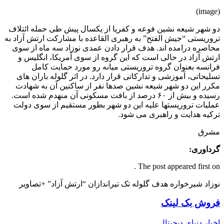
(image)
دو شهر شیعه نشین فوعه و کفریا از یکسال پیش طی حمله ائتلاف
تروریستی “جیش الفتح” به رهبری القاعده با مشارکت ارتش آزاد به
محاصره درامده اند. هدف قرار دادن عمدی نوزاد سه ماه از سوی
ارتش آزاد در حالی است که این گروه از سوی آمریکا، انگلیس و
فرانسه بعنوان گروه تروریستی میانه رو مورد حمایت کامل
تسلیحاتی، آموزشی و تدارکاتی قرار دارد. در اثر گلوله باران های
مکرر این دو شهر شیعه نشین صدها نفر از ساکنین آن به شهادت
رسیده و بیش از ۶۰ درصد از بافت مسکونی آن منهدم شده است.
عملیات تروریستها علیه این دو شهر بطور مستقیم از سوی دولت
ترکیه هدایت و راهبری می شود.
مشرق
گرداوری:
The post appeared first on .
نوزاد شیرخواره هدف گلوله تک تیراندازان “ارتش آزاد” +تصاویر
فروش بک لینک
اخبار دنیای دیجیتال