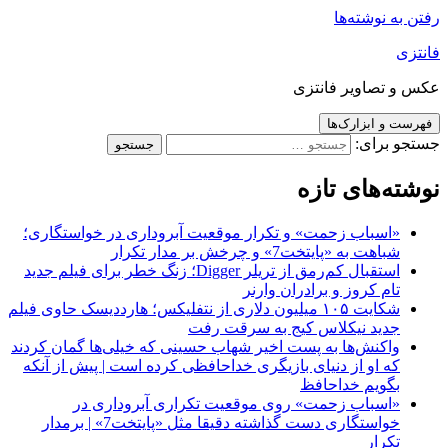
رفتن به نوشته‌ها
فانتزی
عکس و تصاویر فانتزی
فهرست و ابزارک‌ها
جستجو برای:
نوشته‌های تازه
«اسباب زحمت» و تکرار موقعیت آبروداری در خواستگاری؛
شباهت به «پایتخت7» و چرخش بر مدار تکرار
استقبال کم‌رمق از تریلر Digger؛ زنگ خطر برای فیلم جدید
تام کروز و برادران وارنر
شکایت ۱۰۵ میلیون دلاری از نتفلیکس؛ هارددیسک حاوی فیلم
جدید نیکلاس کیج به سرقت رفت
واکنش‌ها به پست اخیر شهاب حسینی که خیلی‌ها گمان کردند
که او از دنیای بازیگری خداحافظی کرده است | پیش از آنکه
بگویم خداحافظ
«اسباب زحمت» روی موقعیت تکراری آبروداری در
خواستگاری دست گذاشته دقیقا مثل «پایتخت7» | برمدار
تکرار