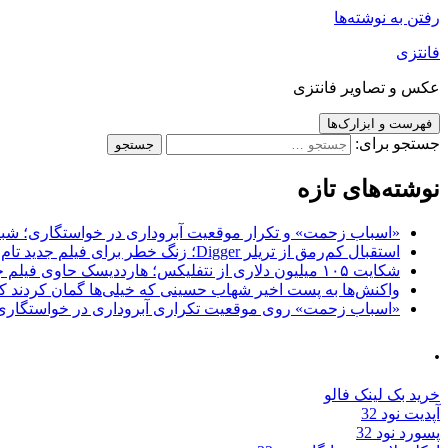
رفتن به نوشته‌ها
فانتزی
عکس و تصاویر فانتزی
فهرست و ابزارک‌ها
جستجو برای:
نوشته‌های تازه
«اسباب زحمت» و تکرار موقعیت آبروداری در خواستگاری؛ شباهت به «پایتخت7» و 
استقبال کم‌رمق از تریلر Digger؛ زنگ خطر برای فیلم جدید تام کروز و برادران وارنر
شکایت ۱۰۵ میلیون دلاری از نتفلیکس؛ هارددیسک حاوی فیلم جدید نیکلاس کیج به سرقت رفت
واکنش‌ها به پست اخیر شهاب حسینی که خیلی‌ها گمان کردند که
«اسباب زحمت» روی موقعیت تکراری آبروداری در خواستگاری دست گذاشته 
.
خرید بک لینک فالو
آپدیت نود 32
پسورد نود 32