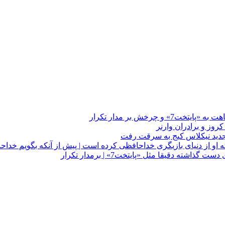
چرخش بر مدار تکرار
 او از دنیای بازیگری خداحافظی کرده است | پیش از آنکه بگویم خداح
دقیقا مثل «پایتخت7» | برمدار تکرار