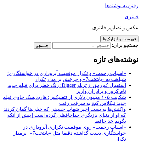
رفتن به نوشته‌ها
فانتزی
عکس و تصاویر فانتزی
فهرست و ابزارک‌ها
جستجو برای:
نوشته‌های تازه
«اسباب زحمت» و تکرار موقعیت آبروداری در خواستگاری؛
شباهت به «پایتخت7» و چرخش بر مدار تکرار
استقبال کم‌رمق از تریلر Digger؛ زنگ خطر برای فیلم جدید
تام کروز و برادران وارنر
شکایت ۱۰۵ میلیون دلاری از نتفلیکس؛ هارددیسک حاوی فیلم
جدید نیکلاس کیج به سرقت رفت
واکنش‌ها به پست اخیر شهاب حسینی که خیلی‌ها گمان کردند
که او از دنیای بازیگری خداحافظی کرده است | پیش از آنکه
بگویم خداحافظ
«اسباب زحمت» روی موقعیت تکراری آبروداری در
خواستگاری دست گذاشته دقیقا مثل «پایتخت7» | برمدار
تکرار