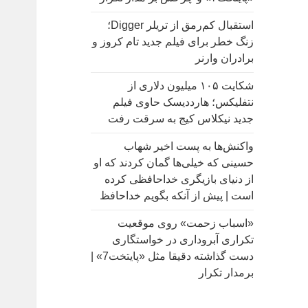
:
استقبال کم‌رمق از تریلر Digger؛
زنگ خطر برای فیلم جدید تام کروز و
برادران وارنر
شکایت ۱۰۵ میلیون دلاری از
نتفلیکس؛ هارددیسک حاوی فیلم
جدید نیکلاس کیج به سرقت رفت
واکنش‌ها به پست اخیر شهاب
حسینی که خیلی‌ها گمان کردند که او
از دنیای بازیگری خداحافظی کرده
است | پیش از آنکه بگویم خداحافظ
«اسباب زحمت» روی موقعیت
تکراری آبروداری در خواستگاری
دست گذاشته دقیقا مثل «پایتخت7» |
برمدار تکرار