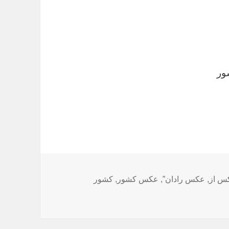
ور
س از
,
عکس رادان”
,
عکس کشور
,
کشور