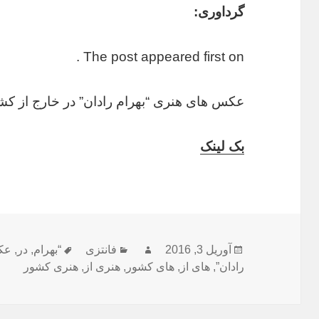
گرداوری:
The post appeared first on .
عکس های هنری “بهرام رادان” در خارج از کش
بک لینک
آوریل 3, 2016
ارسال
نویسنده
فانتزی
دسته‌ها
“بهرام
,
در
برچسب‌ها
,
عک
رادان”
شده
,
های از
,
های کشور
,
هنری از
,
هنری کشور
در