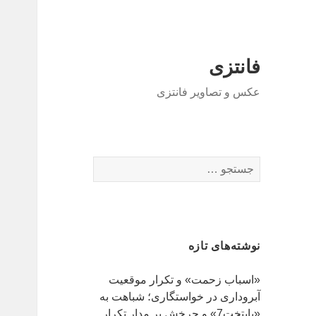
فانتزی
عکس و تصاویر فانتزی
ج
س
ت
ج
و
نوشته‌های تازه
ب
ر
«اسباب زحمت» و تکرار موقعیت
ا
آبروداری در خواستگاری؛ شباهت به
ی
«پایتخت7» و چرخش بر مدار تکرار