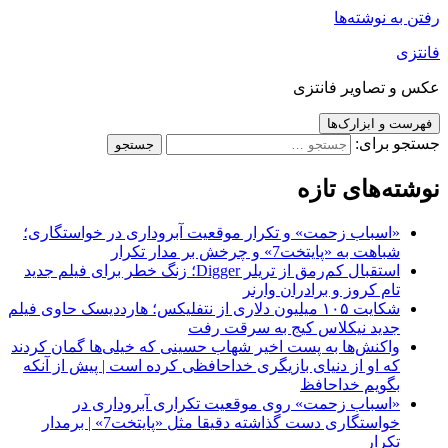
رفتن به نوشته‌ها
فانتزی
عکس و تصاویر فانتزی
فهرست و ابزارک‌ها
جستجو برای:
نوشته‌های تازه
«اسباب زحمت» و تکرار موقعیت آبروداری در خواستگاری؛
شباهت به «پایتخت7» و چرخش بر مدار تکرار
استقبال کم‌رمق از تریلر Digger؛ زنگ خطر برای فیلم جدید
تام کروز و برادران وارنر
شکایت ۱۰۵ میلیون دلاری از نتفلیکس؛ هارددیسک حاوی فیلم
جدید نیکلاس کیج به سرقت رفت
واکنش‌ها به پست اخیر شهاب حسینی که خیلی‌ها گمان کردند
که او از دنیای بازیگری خداحافظی کرده است | پیش از آنکه
بگویم خداحافظ
«اسباب زحمت» روی موقعیت تکراری آبروداری در
خواستگاری دست گذاشته دقیقا مثل «پایتخت7» | برمدار
تکرار