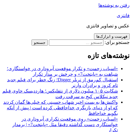
رفتن به نوشته‌ها
فانتزی
عکس و تصاویر فانتزی
فهرست و ابزارک‌ها
جستجو برای:
نوشته‌های تازه
«اسباب زحمت» و تکرار موقعیت آبروداری در خواستگاری؛
شباهت به «پایتخت7» و چرخش بر مدار تکرار
استقبال کم‌رمق از تریلر Digger؛ زنگ خطر برای فیلم جدید
تام کروز و برادران وارنر
شکایت ۱۰۵ میلیون دلاری از نتفلیکس؛ هارددیسک حاوی فیلم
جدید نیکلاس کیج به سرقت رفت
واکنش‌ها به پست اخیر شهاب حسینی که خیلی‌ها گمان کردند
که او از دنیای بازیگری خداحافظی کرده است | پیش از آنکه
بگویم خداحافظ
«اسباب زحمت» روی موقعیت تکراری آبروداری در
خواستگاری دست گذاشته دقیقا مثل «پایتخت7» | برمدار
تکرار