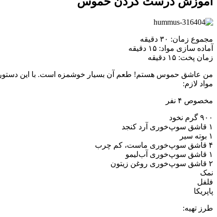
آموزش درست کردن حموس
مجموع زمان: ۳۰ دقیقه ‏
آماده سازی مواد: ۱۵ دقیقه ‏
زمان پخت: ۱۵ دقیقه ‏
من عاشق حموس هستم! طعم آن بسیار خوشمزه است. با این دستور پخت
مواد لازم: ‏
مخصوص ۴ نفر ‏
نمک ‏
فلفل ‏
پاپریکا ‏
طرز تهیه:‏