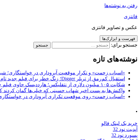
رفتن به نوشته‌ها
فانتزی
عکس و تصاویر فانتزی
فهرست و ابزارک‌ها
جستجو برای:
نوشته‌های تازه
«اسباب زحمت» و تکرار موقعیت آبروداری در خواستگاری؛ شباهت به «پایتخت7» و 
استقبال کم‌رمق از تریلر Digger؛ زنگ خطر برای فیلم جدید تام کروز و برادران وارنر
شکایت ۱۰۵ میلیون دلاری از نتفلیکس؛ هارددیسک حاوی فیلم جدید نیکلاس کیج به سرقت رفت
واکنش‌ها به پست اخیر شهاب حسینی که خیلی‌ها گمان کردند که
«اسباب زحمت» روی موقعیت تکراری آبروداری در خواستگاری دست گذاشته 
.
خرید بک لینک فالو
آپدیت نود 32
پسورد نود 32