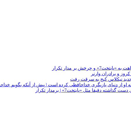
چرخش بر مدار تکرار
 او از دنیای بازیگری خداحافظی کرده است | پیش از آنکه بگویم خداح
دقیقا مثل «پایتخت7» | برمدار تکرار