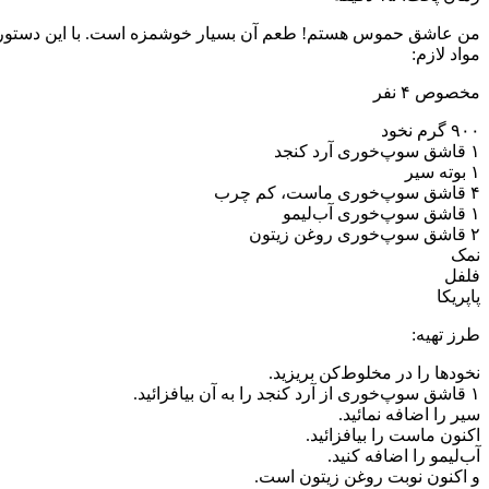
من عاشق حموس هستم! طعم آن بسیار خوشمزه است. با این دستور پخت
مواد لازم: ‏
مخصوص ۴ نفر ‏
نمک ‏
فلفل ‏
پاپریکا ‏
طرز تهیه:‏
نخود‌ها را در مخلوط‌کن بریزید. ‏
سیر را اضافه نمائید. ‏
اکنون ماست را بیافزائید. ‏
آب‌لیمو را اضافه کنید. ‏
و اکنون نوبت روغن زیتون است. ‏