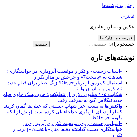
رفتن به نوشته‌ها
فانتزی
عکس و تصاویر فانتزی
فهرست و ابزارک‌ها
جستجو برای:
نوشته‌های تازه
«اسباب زحمت» و تکرار موقعیت آبروداری در خواستگاری؛
شباهت به «پایتخت7» و چرخش بر مدار تکرار
استقبال کم‌رمق از تریلر Digger؛ زنگ خطر برای فیلم جدید
تام کروز و برادران وارنر
شکایت ۱۰۵ میلیون دلاری از نتفلیکس؛ هارددیسک حاوی فیلم
جدید نیکلاس کیج به سرقت رفت
واکنش‌ها به پست اخیر شهاب حسینی که خیلی‌ها گمان کردند
که او از دنیای بازیگری خداحافظی کرده است | پیش از آنکه
بگویم خداحافظ
«اسباب زحمت» روی موقعیت تکراری آبروداری در
خواستگاری دست گذاشته دقیقا مثل «پایتخت7» | برمدار
تکرار