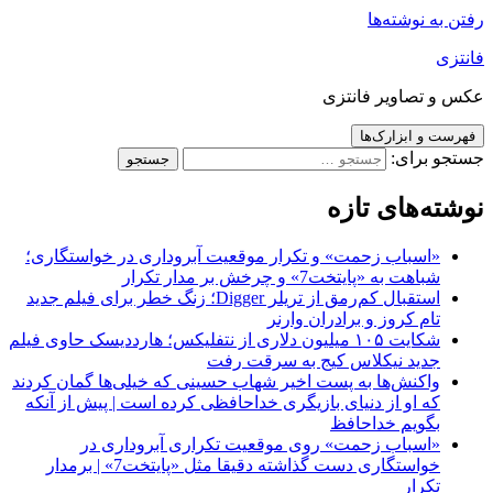
رفتن به نوشته‌ها
فانتزی
عکس و تصاویر فانتزی
فهرست و ابزارک‌ها
جستجو برای:
نوشته‌های تازه
«اسباب زحمت» و تکرار موقعیت آبروداری در خواستگاری؛
شباهت به «پایتخت7» و چرخش بر مدار تکرار
استقبال کم‌رمق از تریلر Digger؛ زنگ خطر برای فیلم جدید
تام کروز و برادران وارنر
شکایت ۱۰۵ میلیون دلاری از نتفلیکس؛ هارددیسک حاوی فیلم
جدید نیکلاس کیج به سرقت رفت
واکنش‌ها به پست اخیر شهاب حسینی که خیلی‌ها گمان کردند
که او از دنیای بازیگری خداحافظی کرده است | پیش از آنکه
بگویم خداحافظ
«اسباب زحمت» روی موقعیت تکراری آبروداری در
خواستگاری دست گذاشته دقیقا مثل «پایتخت7» | برمدار
تکرار