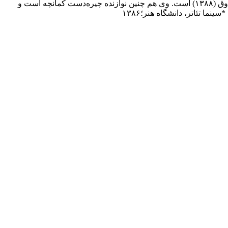
سیدافشین هاشمی‌مرغزار (زاده ۲۰ مهر ۱۳۵۴) بازیگر، نویسنده، کارگردان ایرانی است. آخرین حضور در او تلویزیون بازی در سریال گاوصندوق (۱۳۸۸) است. وی هم چنین نوازنده چیره‌دست کمانچه است و