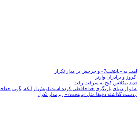
چرخش بر مدار تکرار
 او از دنیای بازیگری خداحافظی کرده است | پیش از آنکه بگویم خداح
دقیقا مثل «پایتخت7» | برمدار تکرار