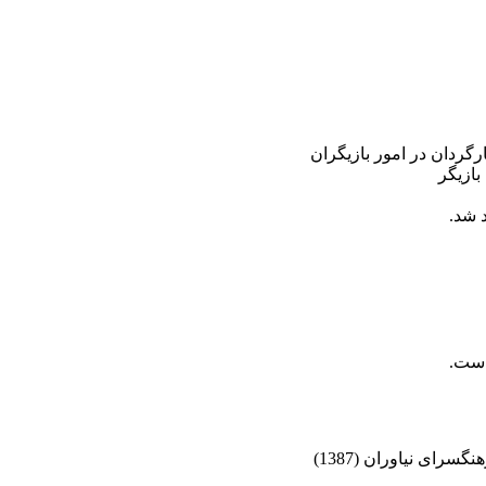
رگردان در امور بازیگران
بازیگر
 شد.
است.
 نیاوران (‌‌1387‌)