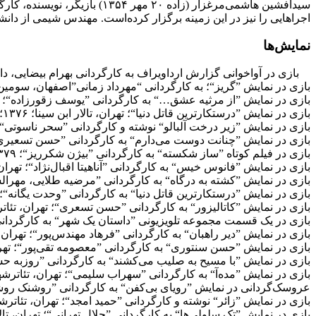
اجراهایی را نیز در این زمینه برگزار کرده‌است. مهندس شیمی از دانشگاه صنعت نفت آبادان؛ ۱۳۷۷؛ کارشناسی ارشد کارگردانی ا
نمایش‌ها
بازی در آواخوانی گزارش ارداویراف به کارگردانی بهرام بیضایی، دانشگاه
بازی در نمایش ”گریز“؛ به کارگردانی “مهرداد زمانی”اصفهان، سومین جش
بازی در نمایش ”از مرثیه عشق…“ به کارگردانی ”یوسف زقورزاده“؛ آبادا
بازی در نمایش ”درستکارترین قاتل دنیا“؛ تهران، تالار ابن سینا؛ ۱۳۷۶؛ جشنواره دانشجویی؛ اصفهان، جشنواره تئاتر آتشکار؛ ۱۳۷۵
بازی در نمایش ”زیر درخت آلبالو“ نوشته و کارگردانی ”سحر ناسوتی“؛ تهر
بازی در نمایش ”چنانت دوست می‌دارم“ به کارگردانی ”حسن تسعیری“؛، تهران، تئاترشهر، 
بازی در فیلم کوتاه ”ساز شکسته“ به کارگردانی ”بیژن شکرریز“؛ ۱۳۷۹
بازی در نمایش ”فانوس خیس“ به کارگردانی ”آناهیتا اقبال‌نژاد“؛ تهران، تئ
بازی در نمایش ”کشته به درگاه“ به کارگردانی ”مرضیه طلایی، مهرالساد
بازی در نمایش ”درستکارترین قاتل دنیا“ به کارگردانی ”وحدت یگانه“؛ تهرا
بازی در نمایش ”کاتالیزور“ به کارگردانی ”حسن تسعری“؛ تهران، تئاترش
بازی در یک قسمت مجموعه تلویزیونی ”داستان یک شهر“ به کارگردانی ”
بازی در نمایش ”دیر راهبان“ به کارگردانی ”فرهاد مهندس‌پور“؛ تهران، تئات
بازی در نمایش ”حسن سنتوری“ به کارگردانی ”معصومه تقی‌پور“؛ تهران، تالار سنگلج؛ ۸۱
بازی در نمایش ”با مسیح به صلیب می‌کشند“ به کارگردانی ”روزبه حسین
بازی در نمایش ”مده‌آ“ به کارگردانی ”سهراب سلیمی“؛ تهران، تئاترشهر، ت
عروسک‌گردانی در نمایش ”رویای بی‌کفن“ به کارگردانی ”روشنک روشن“؛ ته
بازی در نمایش ”زائر“ نوشته و کارگردانی ”حمید امجد“؛ تهران، تئاترشهر، 
بازی در نمایش ”تک سلولی‌ها“ به کارگردانی ”جلال تهرانی“؛ تهران، تالار م