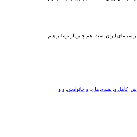
دش
,
کامل و
,
نشده
,
های
,
و خانوادش
,
و و