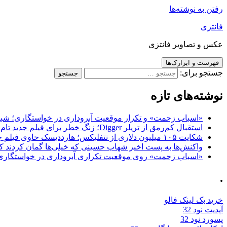
رفتن به نوشته‌ها
فانتزی
عکس و تصاویر فانتزی
فهرست و ابزارک‌ها
جستجو برای:
نوشته‌های تازه
«اسباب زحمت» و تکرار موقعیت آبروداری در خواستگاری؛ شباهت به «پایتخت7» و 
استقبال کم‌رمق از تریلر Digger؛ زنگ خطر برای فیلم جدید تام کروز و برادران وارنر
شکایت ۱۰۵ میلیون دلاری از نتفلیکس؛ هارددیسک حاوی فیلم جدید نیکلاس کیج به سرقت رفت
واکنش‌ها به پست اخیر شهاب حسینی که خیلی‌ها گمان کردند که
«اسباب زحمت» روی موقعیت تکراری آبروداری در خواستگاری دست گذاشته 
.
خرید بک لینک فالو
آپدیت نود 32
پسورد نود 32