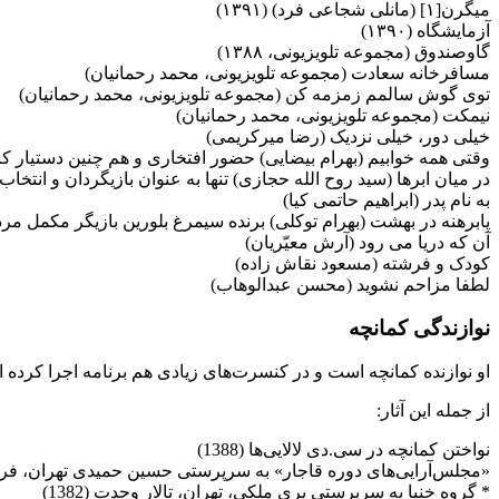
میگرن[۱] (مانلی شجاعی فرد) (۱۳۹۱)
آزمایشگاه (۱۳۹۰)
گاوصندوق (مجموعه تلویزیونی، ۱۳۸۸)
مسافرخانه سعادت (مجموعه تلویزیونی، محمد رحمانیان)
توی گوش سالمم زمزمه کن (مجموعه تلویزیونی، محمد رحمانیان)
نیمکت (مجموعه تلویزیونی، محمد رحمانیان)
خیلی دور، خیلی نزدیک (رضا میرکریمی)
وقتی همه خوابیم (بهرام بیضایی) حضور افتخاری و هم چنین دستیار کا
در میان ابرها (سید روح الله حجازی) تنها به عنوان بازیگردان و انتخاب 
به نام پدر (ابراهیم حاتمی کیا)
پابرهنه در بهشت (بهرام توکلی) برنده سیمرغ بلورین بازیگر مکمل مرد
آن که دریا می رود (آرش معیّریان)
کودک و فرشته (مسعود نقاش زاده)
لطفا مزاحم نشوید (محسن عبدالوهاب)
نوازندگی کمانچه
او نوازنده كمانچه است و در كنسرت‌های زیادی هم برنامه اجرا كرده 
از جمله این آثار:
نواختن كمانچه در سی.دی لالایی‌ها (1388‌)
«مجلس‌آرایی‌های دوره‌ قاجار» به سرپرستی حسین حمیدی تهران، ‌فرهنگسرای
‌* گروه خنیا به سرپرستی پری ملكی، تهران، تالار وحدت (1382‌)