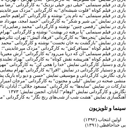
بازی در فیلم سینمایی ”خیلی دور خیلی نزدیک“ به کارگردانی ”رضا میرکر
بازی در فیلم کوتاه ”فلوت شیشه‌ای“ به کارگردانی ”مزدک میرعابدینی“؛ ۳
بازی در فیلم سینمایی ”به نام پدر“ نوشته و کارگردانی ”ابراهیم حاتمی‌کیا“
بازی در نمایش ”بی شیر و شکر“ به کارگردانی ”حمید امجد، مهرداد ضیایی“
بازی در نمایش ”رقصی چنین“ نوشته و کارگردانی ”محمد رضایی‌راد“؛ تهرا
بازی در فیلم سینمایی ”پا برهنه در بهشت“ نوشته و کارگردانی ”بهرام توکل
بازی در نمایش ”پنجره‌ها“ به کارگردانی ”فرهاد آئیش“؛ تهران، تئاترشهر، ت
بازی در نمایش ”بازگشت به خان نخست“ نوشته و کارگردانی ”محمد رضایی‌
بازی در فیلم کوتاه ”مسافرکش“ به کارگردانی ”مزدک میرعابدینی“؛ ۱۳۸۴
بازی در فیلم سینمایی”آن که دریا می‌رود”به کارگردانی” آرش معیریان”؛۵
بازی در فیلم کوتاه ”هنرپیشه نقش کوتاه“ به کارگردانی ”بهزاد نعلبندی“؛ ۵
بازی و دستیار کارگردانی نمایش “خدا را هجی کن” به کارگردانی “مهران ام
بازی و دستیار کارگردانی در نمایش “افرا”به کارگردانی”بهرام بیضایی”؛ ت
باری، نگارش، کارگردانی و موسیقی نمایش “حسن و دیو راه باریک پشت کو
منشی صحنه در نمایش ”لیلی و مجنون“ به کارگردانی ”مرجان امیرارجمند“؛
تدارکات در نمایش ”سایه‌ها“ به کارگردانی ”مسعود جلالی“؛ آبادان، تالار د
نگارش و کارگردانی نمایش ”اوهام“؛ آبادان، انجمن نمایش؛ ۱۳۷۳
آهنگسازی نمایش ”هشت شب از شب‌های رنج نگار“ به کارگردانی ”مهدی 
سینما و تلویزیون
اولین انتخاب (۱۳۹۲)
بی خداحافظی (۱۳۹۱)