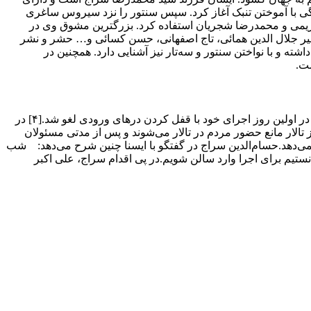
ی با آموختن تنبک آغاز کرد. سپس سنتور را نزد سیروس ساغری
 کریمی و محمدرضا شجریان استفاده کرد. بزرگترین مشوق وی در
نظیر جلال الدین همائی، تاج اصفهانی، حسن کسائی و… حشر و نشر
ه و با نواختن سنتور و سه‌تار نیز آشنایی دارد. همچنین در
ست.
در روزهای ۱۸، ۱۹ و ۲۰ تیر ۱۳۸۹ حسام‌الدین سراج به کمک جمعیت دانشجویی امام علی در شهر کرمانشاه کنسرتی را تدارک دیده بودند که در اولین روز اجرای خود با قفل کردن درهای ورودی لغو شد.[۴] در
الار مانع حضور مردم در تالار می‌شوند و پس از مدتی مسئولان
نمی‌دهد.حسام‌الدین سراج در گفتگو با ایسنا چنین شرح می‌دهد: شب
نستیم برای اجرا وارد سالن شویم.در پی اقدام سراج، علی اکبر