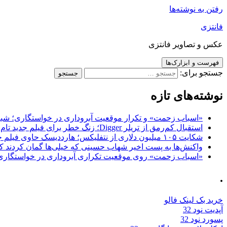
رفتن به نوشته‌ها
فانتزی
عکس و تصاویر فانتزی
فهرست و ابزارک‌ها
جستجو برای:
نوشته‌های تازه
«اسباب زحمت» و تکرار موقعیت آبروداری در خواستگاری؛ شباهت به «پایتخت7» و 
استقبال کم‌رمق از تریلر Digger؛ زنگ خطر برای فیلم جدید تام کروز و برادران وارنر
شکایت ۱۰۵ میلیون دلاری از نتفلیکس؛ هارددیسک حاوی فیلم جدید نیکلاس کیج به سرقت رفت
واکنش‌ها به پست اخیر شهاب حسینی که خیلی‌ها گمان کردند که
«اسباب زحمت» روی موقعیت تکراری آبروداری در خواستگاری دست گذاشته 
.
خرید بک لینک فالو
آپدیت نود 32
پسورد نود 32