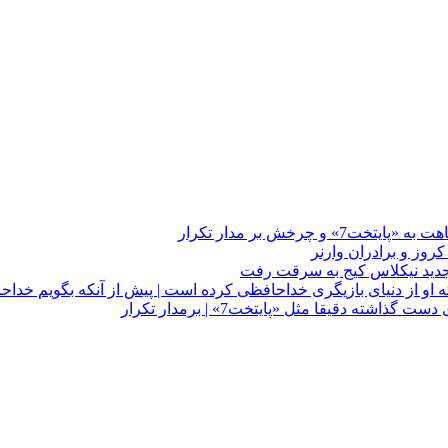
چرخش بر مدار تکرار
 او از دنیای بازیگری خداحافظی کرده است | پیش از آنکه بگویم خداح
دقیقا مثل «پایتخت7» | برمدار تکرار