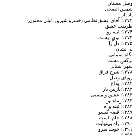
وصل مستان
شمس الضحی
یاد یار
۱۳۷۲: آفاق عشق نظامی (خسرو شیرین، لیلی مجنون)
طریقت عشق
۱۳۷۴: آینه رو
۱۳۷۴: بوی بهشت
۱۳۷۵: دل‌آرا
بی نشان
نگاه آسمانی
نرگس مست
شهر آشنایی
۱۳۷۸: شرح فراق
رویای وصل
۱۳۸۲: وداع
۱۳۸۲:نازنین یار
۱۳۸۳: عشق و مستی
۱۳۸۳: ماه نو
۱۳۸۴:آئینه و آه
۱۳۸۷: قصه گیسو
۱۳۸۸: جام الست
۱۳۹۰: راه بی‌نهایت
۱۳۹۱: خوشا سرو
۱۳۹۳: مسیحا