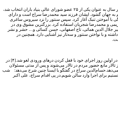
حسام‌الدین سراج (۱۳۳۷، اصفهان)، خواننده موسیقی سنتی ایرانی و نوازندهٔ سنتور و سه‌تار اهل ایران است. وی در خرداد ۱۳۹۳ به مدت چهار سال به عنوان یکی از ۲۵ عضو شورای عالی بنیاد باران انتخاب شد،
رانی «بیدل» را نیز به عهده دارد.حسام‌الدین سراج در ۲۶ مرداد ماه سال ۱۳۳۷ در اصفهان چشم به جهان گشود. ایشان فرزند سید محمدرضا سراج است و دارای
ی با آموختن تنبک آغاز کرد. سپس سنتور را نزد سیروس ساغری
 کریمی و محمدرضا شجریان استفاده کرد. بزرگترین مشوق وی در
نظیر جلال الدین همائی، تاج اصفهانی، حسن کسائی و… حشر و نشر
ه و با نواختن سنتور و سه‌تار نیز آشنایی دارد. همچنین در
ست.
در روزهای ۱۸، ۱۹ و ۲۰ تیر ۱۳۸۹ حسام‌الدین سراج به کمک جمعیت دانشجویی امام علی در شهر کرمانشاه کنسرتی را تدارک دیده بودند که در اولین روز اجرای خود با قفل کردن درهای ورودی لغو شد.[۴] در
الار مانع حضور مردم در تالار می‌شوند و پس از مدتی مسئولان
نمی‌دهد.حسام‌الدین سراج در گفتگو با ایسنا چنین شرح می‌دهد: شب
نستیم برای اجرا وارد سالن شویم.در پی اقدام سراج، علی اکبر