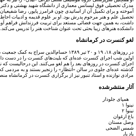
مدرک تحصیلی فوق لیسانس معماری از دانشگاه شهید بهشتی و دکترای
آموخته و برای تکمیل آن از اساتیدی چون فرامرز پایور، رضا شفیعیا
تحصیل علم و هنر مرحوم پدرش بود. او بر علوم قدیمه و ادبیات احاط
داشت، به همین جهت فضائی مستعد برای تربیت فرزندانش فراهم آورده بو
دانشکده هنرهای زیبا بحثی تحت عنوان شناخت هنر را تدریس می‌کند. 
لغو کنسرت در کرمانشاه
اولین شب اجرای کنسرت عده‌ای که بلیت‌های کنسرت را در دست دارند 
اجرای کنسرت در روزهای بعد را هم لغو می‌کنند. این درحالیست که نی
گذشته عده‌ای جلوی در سالن «انتظار» را زنجیر بستند و به مردمی که 
مرادی نوازنده و استاد تنبور نیز از برگزاری کنسرت در کرمانشاه م
آثار منتشرشده
همپای جلودار
نینوا ۱
نینوا ۲
باغ ارغوان
وصل مستان
شمس الضحی
یاد یار