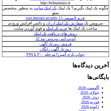
http://behtarinseo.ir
بک لینک بگیریم؟ بک لینک
بک لینک سایت
به منظور متخصص
سئو
خرید لایسنس eset internet security 15
ویس بک
سفارش بک لینک ارزان
و دائمی افزایش ورودی
ساخت بک لینک ها
خرید بک لینک
و قوی آوردن سایت
روش های دریافت بک لینک
آپدیت آنتی ویروس نود 32
فروش رپورتاژ اگهی
رپورتاژ آگهی رایگان
جواب بازی آمیرزا مرحله ۳۰۰ تا ۳۹۹
 دیدگاه‌ها
نی‌ها
گوست 2026
ولای 2026
وئن 2026
وریه 2026
انویه 2026