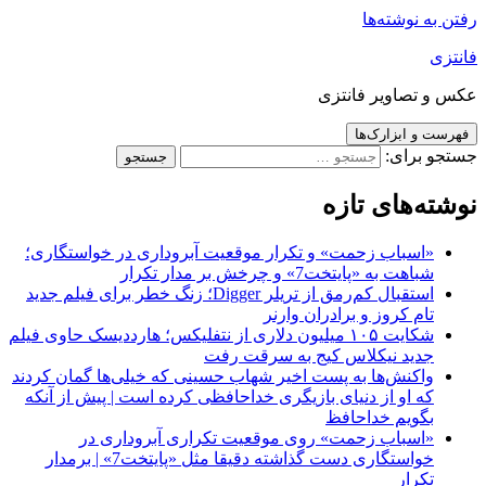
 نوشته‌ها
تصاویر فانتزی
و ابزارک‌ها
برای:
‌های تازه
اسباب زحمت» و تکرار موقعیت آبروداری در خواستگاری؛
باهت به «پایتخت7» و چرخش بر مدار تکرار
استقبال کم‌رمق از تریلر Digger؛ زنگ خطر برای فیلم جدید
ام کروز و برادران وارنر
شکایت ۱۰۵ میلیون دلاری از نتفلیکس؛ هارددیسک حاوی فیلم
دید نیکلاس کیج به سرقت رفت
اکنش‌ها به پست اخیر شهاب حسینی که خیلی‌ها گمان کردند
ه او از دنیای بازیگری خداحافظی کرده است | پیش از آنکه
گویم خداحافظ
اسباب زحمت» روی موقعیت تکراری آبروداری در
خواستگاری دست گذاشته دقیقا مثل «پایتخت7» | برمدار
کرار