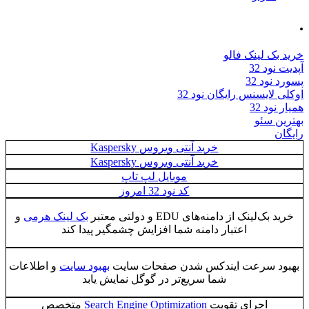
 لینک فالو
د 32
د 32
ایسنس رایگان نود 32
 32
 سئو
خرید آنتی ویروس Kaspersky
خرید آنتی ویروس Kaspersky
موبایل لپ تاپ
کد نود 32 امروز
لینک از دامنه‌های EDU و دولتی معتبر
بک لینک هرمی
و
اعتبار دامنه شما افزایش چشمگیر پیدا کند
 سرعت ایندکس شدن صفحات سایت
بهبود سایت
و اطلاعات
شما سریع‌تر در گوگل نمایش یابد
اجرای تقویت
Search Engine Optimization
متخصص