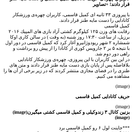
قرار دادند! +تصاویر
با پیروزی ۳۳ ثانیه ای کمیل قاسمی، کاربران چهره‌ی ورزشکار
کانادایی را دست مایه طنز قرار دادند.
کمیل قاسمی
رقابت های وزن ۱۲۵ كیلوگرم كشتی آزاد بازی های المپیك ۲۰۱۶
برزیل، از ساعت ۱۷:۳۰ روز شنبه (به وقت ) در سالن كاری اوكا
شمشاره ۲ شهر ریودوژانیرو آغاز کرد که كمیل قاسمی در دور اول
با نتیجه ۵ بر ۲ جارویس كوری از كانادا را از پیش رو برداشت و
راهی دور دوم شد.
در این بین کاربران با این پیروزی، چهره‌ی ورزشکار کانادایی
بلافاصله پس از پایان بازی دست مایه طنز قرار دادند و متن های
طنزی را در فضای مجازی منتشر کردند که در زیر برخی از آن ها را
مشاهده می کنیم.
(image)
حریف کانادایی کمیل قاسمی
(image)
بزنین کانال ۳ زندوکیلی و کمیل قاسمی کشتی میگیرن(image)
(image)
***جاینت لول ۶ رو کمیل قاسمی برد