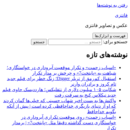
رفتن به نوشته‌ها
فانتزی
عکس و تصاویر فانتزی
فهرست و ابزارک‌ها
جستجو برای:
نوشته‌های تازه
«اسباب زحمت» و تکرار موقعیت آبروداری در خواستگاری؛
شباهت به «پایتخت7» و چرخش بر مدار تکرار
استقبال کم‌رمق از تریلر Digger؛ زنگ خطر برای فیلم جدید
تام کروز و برادران وارنر
شکایت ۱۰۵ میلیون دلاری از نتفلیکس؛ هارددیسک حاوی فیلم
جدید نیکلاس کیج به سرقت رفت
واکنش‌ها به پست اخیر شهاب حسینی که خیلی‌ها گمان کردند
که او از دنیای بازیگری خداحافظی کرده است | پیش از آنکه
بگویم خداحافظ
«اسباب زحمت» روی موقعیت تکراری آبروداری در
خواستگاری دست گذاشته دقیقا مثل «پایتخت7» | برمدار
تکرار