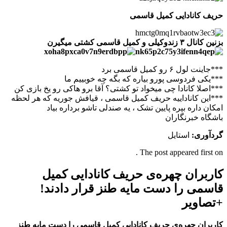
حریف کانادایی کمیل قاسمی
بزنین کانال ۳ زندوکیلی و کمیل قاسمی کشتی میگیرن
***جاینت لول ۶ رو کمیل قاسمی برد
***یکی فردوسی پورو بیاره که بگه چه خوبییم ما
***اصلا کانادا چی میخواد تو کشتی؟ آقا برو هاکی رو یخ بازی کن
***این کاناداییه حریف کمیل قاسمی ، قیافش جوریه که هر لحظه
امکان داره بپره پایین تشک ، یه صندلی تاشو برداره بیاد
باشگاه خبرنگاران
گردآوری
:
استایل
The post appeared first on .
کاربران چهره‌ی حریف کانادایی کمیل
قاسمی را دست مایه طنز قرار دادند!
+تصاویر
کاربران چهره‌ی حریف کانادایی کمیل قاسمی را دست مایه طنز