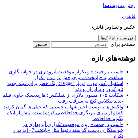
رفتن به نوشته‌ها
فانتزی
عکس و تصاویر فانتزی
فهرست و ابزارک‌ها
جستجو برای:
نوشته‌های تازه
«اسباب زحمت» و تکرار موقعیت آبروداری در خواستگاری؛
شباهت به «پایتخت7» و چرخش بر مدار تکرار
استقبال کم‌رمق از تریلر Digger؛ زنگ خطر برای فیلم جدید
تام کروز و برادران وارنر
شکایت ۱۰۵ میلیون دلاری از نتفلیکس؛ هارددیسک حاوی فیلم
جدید نیکلاس کیج به سرقت رفت
واکنش‌ها به پست اخیر شهاب حسینی که خیلی‌ها گمان کردند
که او از دنیای بازیگری خداحافظی کرده است | پیش از آنکه
بگویم خداحافظ
«اسباب زحمت» روی موقعیت تکراری آبروداری در
خواستگاری دست گذاشته دقیقا مثل «پایتخت7» | برمدار
تکرار