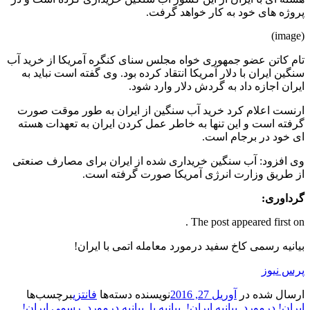
پروژه های خود به کار خواهد گرفت.
(image)
تام کاتن عضو جمهوری خواه مجلس سنای کنگره آمریکا از خرید آب
سنگین ایران با دلار آمریکا انتقاد کرده بود. وی گفته است نباید به
ایران اجازه داد به گردش دلار وارد شود.
ارنست اعلام کرد خرید آب سنگین از ایران به طور موقت صورت
گرفته است و این تنها به خاطر عمل کردن ایران به تعهدات هسته
ای خود در برجام است.
وی افزود: آب سنگین خریداری شده از ایران برای مصارف صنعتی
از طریق وزارت انرژی آمریکا صورت گرفته است.
گرداوری:
The post appeared first on .
بیانیه رسمی کاخ سفید درمورد معامله اتمی با ایران!
پرس نیوز
ارسال شده در
آوریل 27, 2016
نویسنده
دسته‌ها
فانتزی
برچسب‌ها
ایران! درمورد
,
بیانیه ایران!
,
بیانیه با
,
بیانیه درمورد
,
رسمی ایران!
,