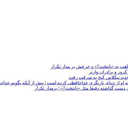
چرخش بر مدار تکرار
 او از دنیای بازیگری خداحافظی کرده است | پیش از آنکه بگویم خداح
دقیقا مثل «پایتخت7» | برمدار تکرار