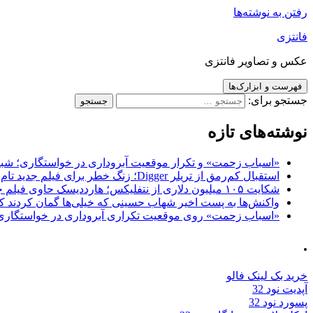
رفتن به نوشته‌ها
فانتزی
عکس و تصاویر فانتزی
فهرست و ابزارک‌ها
جستجو برای:
نوشته‌های تازه
«اسباب زحمت» و تکرار موقعیت آبروداری در خواستگاری؛ شباهت به «پایتخت7» و 
استقبال کم‌رمق از تریلر Digger؛ زنگ خطر برای فیلم جدید تام کروز و برادران وارنر
شکایت ۱۰۵ میلیون دلاری از نتفلیکس؛ هارددیسک حاوی فیلم جدید نیکلاس کیج به سرقت رفت
واکنش‌ها به پست اخیر شهاب حسینی که خیلی‌ها گمان کردند که
«اسباب زحمت» روی موقعیت تکراری آبروداری در خواستگاری دست گذاشته 
.
خرید بک لینک فالو
آپدیت نود 32
پسورد نود 32