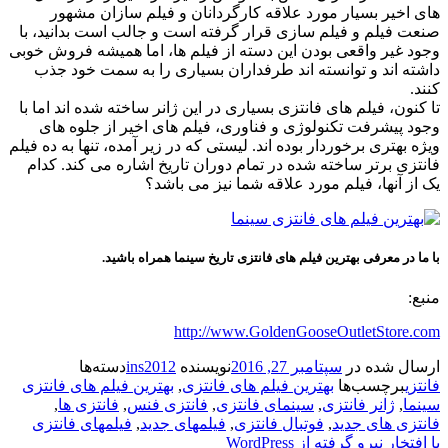
های اخیر بسیار مورد علاقه کارگردانان و فیلم سازان مشهور
صنعت فیلم و فیلم سازی قرار گرفته است و جالب است بدانید، با
وجود غیر واقعی بودن این دسته از فیلم ها، اما همیشه فروش خوبی
داشته اند و توانسته اند طرفداران بسیاری را به سمت خود جذب
کنند.
تا کنون، فیلم های فانتزی بسیاری در این ژانر ساخته شده اند اما با
وجود پیشرفت تکنولوژی و فناوری، فیلم های اخیر از جلوه های
ویژه بهتری برخوردار بوده اند. لیستی که در زیر آمده، تنها به ده فیلم
فانتزی برتر ساخته شده در تمام دوران تاریخ اشاره می کند. کدام
یک از آنها، فیلم مورد علاقه شما نیز می باشد؟
با ما در معرفی
بهترین فیلم های فانتزی تاریخ
سینما همراه باشید.
منبع:
http://www.GoldenGooseOutletStore.com
ارسال شده در
سپتامبر 27, 2016
نویسنده
ins2012
دسته‌ها
فانتزی
برچسب‌ها
بهترین فیلم های فانتزی
,
بهترین فیلم های فانتزی
سینما
,
ژانر فانتزی
,
سینمای فانتزی
,
فانتزی فنس
,
فانتزی ها
,
فانتزی های جدید
,
فوتبال فانتزی
,
فیلمهای جدید
,
فیلمهای فانتزی
با افتخار نیرو گرفته از WordPress