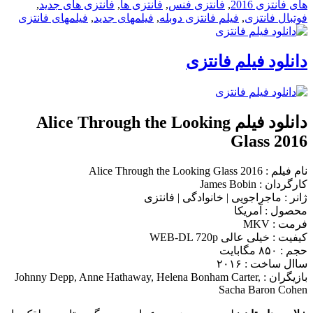
های فانتزی 2016
,
فانتزی فنس
,
فانتزی ها
,
فانتزی های جدید
,
فوتبال فانتزی
,
فیلم فانتزی دوبله
,
فیلمهای جدید
,
فیلمهای فانتزی
دانلود فیلم فانتزی
دانلود فیلم Alice Through the Looking
Glass 2016
نام فیلم : Alice Through the Looking Glass 2016
کارگردان : James Bobin
ژانر : ماجراجویی | خانوادگی | فانتزی
محصول : آمریکا
فرمت : MKV
کیفیت : خیلی عالی WEB-DL 720p
حجم : ۸۵۰ مگابایت
ساال ساخت : ۲۰۱۶
بازیگران : Johnny Depp, Anne Hathaway, Helena Bonham Carter,
Sacha Baron Cohen