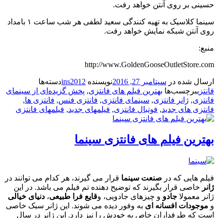
حسینی بر روی آنتن خواهد رفت.
سینما کلاسیک به تهیه کنندگی سعید لطفی هر شب ساعت ۱ بامداد
روی آنتن شبکه نمایش خواهد رفت.
منبع:
http://www.GoldenGooseOutletStore.com
ارسال شده در
سپتامبر 27, 2016
نویسنده
ins2012
دسته‌ها
فانتزی
برچسب‌ها
بهترین فیلم های فانتزی
,
پخش گزیده‌ای از سینمای
فانتزی
,
ژانر فانتزی
,
سینمای فانتزی
,
فانتزی فنس
,
فانتزی ها
,
فانتزی های جدید
,
فوتبال فانتزی
,
فیلمهای جدید
,
فیلمهای فانتزی
بهترین فیلم های فانتزی سینما
فیلم هایی که در
صنعت سینما
قرار می گیرند، هر کدام می توانند در
ژانر
خاصی قرار بگیرند که توضیح دهنده تم فیلم می باشد. در این
ژانر معمولا
جادو
و چیزهای جادویی، و
قایع فرا طبیعی
،
دنیای خیالی
و
موجودات افسانه ای
به وفور دیده می شوند. این ژانر سبک خاصی
است که طرفداران خاص به خودش را نیز دارد. این ژانر در سال