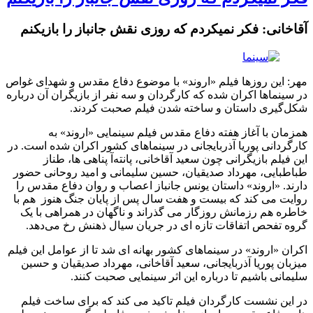
آقاخانی: فکر نمی‎کردم که روزی نقش جانباز را بازی‎کنم
مهر: این روزها فیلم «اروند» با موضوع دفاع مقدس و شهدای غواص
در سینماها اکران شده که کارگردان و سه نفر از بازیگران آن درباره
شکل‌گیری داستان و ساخته شدن فیلم صحبت کردند.
همزمان با آغاز هفته دفاع مقدس فیلم سینمایی «اروند» به
کارگردانی پوریا آذربایجانی در سینماهای کشور اکران شده است. در
این فیلم بازیگرانی چون سعید آقاخانی، پانته‌آ پناهی ها، طناز
طباطبایی، مهرداد صدیقیان، حسین سلیمانی و امید روحانی حضور
دارند. «اروند» داستان یونس جانباز اعصاب و روان دفاع مقدس را
روایت می کند که بیست و هفت سال پس از پایان جنگ هنوز هم با
خاطره هم رزمانش روزگار می گذراند و ناگهان در همراهی با یک
گروه تفحص اتفاقات تازه ای در جریان سیال ذهنش رخ می‌دهد.
اکران «اروند» در سینماهای کشور بهانه ای شد تا از عوامل این فیلم
میزبان پوریا آذربایجانی، سعید آقاخانی، مهرداد صدیقیان و حسین
سلیمانی باشیم تا درباره این اثر سینمایی صحبت کنند.
در این نشست کارگردان فیلم تاکید می کند که برای ساخت فیلم