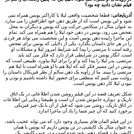
فیلم نشان دادید چه بود؟
آذربایجانی:
قطعا شخصیت واقعی لیلا با کاراکتر یونس همراه نمی
شود و این یونس است که از طریق ذهن خود اطرافش را می سازد.
به عنوان مثال در سکانس حرکت ون که یونس و دیگران به محل
تفحص می رود، یونس در ذهن خود لیلا را هم همراه می کند. تمام
این ماجرا زاییده ذهن یونس است و این شخصیت می تواند هر فردی
را در هر جای داستان بگذارد. یکی از دلایلی که یونس برای تفحص
رفته است تا مرتضی را پیدا کند شرایط امروز لیلا و مشکلات او
است. انگار یونس در شرایطی قرار دارد که فکر می کند باید
مرتضی، پدر لیلا را پیدا کند و او را برای لیلا بیاورد. طبیعی است که
یونس در این مسیر فکر کند که لیلا هم با او همراه است تا لیلا هم
مرتضی را ببیند. ما از زاویه یک ذهن سالم از نظر فیزیکال داستان را
روایت نمی کنیم که منطقی برای حضور لیلا داشته باشیم و بودن و
نبودن لیلا کار ذهن یونس است.
شکل تعریف قصه در این فیلم روشن شدن اطلاعاتی در یک اتاق
تاریک و دوباره خاموش شدن آن است و طبیعتا زمانی این اطلاعات
در اتاق تاریک، روشن می شود که قبل از آن با یک چیز فیزیکی
برخورد کنید که آن چیز شما را یاد آن ماجرا اندازد.
در این فیلم المان های بسیاری وجود دارد که می تواند عجیب باشد،
به عنوان مثال یک کاپشنی در تن یونس داریم که یونس با همان
کاپشن وارد فضای ذهنی خود شده است و در جیب کاپشن یک