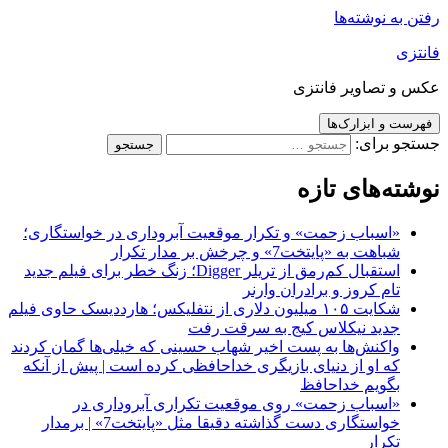
رفتن به نوشته‌ها
فانتزی
عکس و تصاویر فانتزی
فهرست و ابزارک‌ها
جستجو برای:
نوشته‌های تازه
«اسباب زحمت» و تکرار موقعیت آبروداری در خواستگاری؛
شباهت به «پایتخت7» و چرخش بر مدار تکرار
استقبال کم‌رمق از تریلر Digger؛ زنگ خطر برای فیلم جدید
تام کروز و برادران وارنر
شکایت ۱۰۵ میلیون دلاری از نتفلیکس؛ هارددیسک حاوی فیلم
جدید نیکلاس کیج به سرقت رفت
واکنش‌ها به پست اخیر شهاب حسینی که خیلی‌ها گمان کردند
که او از دنیای بازیگری خداحافظی کرده است | پیش از آنکه
بگویم خداحافظ
«اسباب زحمت» روی موقعیت تکراری آبروداری در
خواستگاری دست گذاشته دقیقا مثل «پایتخت7» | برمدار
تکرار