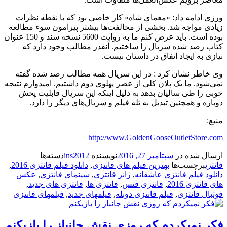
ورزی ادامه داد: «معمای شاه» کار خاصی بود که با نقطه نظرات
زیادی مواجه شد. بخشی از مخالفت‌ها بیشتر پیرامون سوء مطالعه
بوده است. باید عرض کنم ما به روایت 5600 نسخه سند و 150 عنوان
کتاب رصد شده سریال را ساختیم. آنقدر مطالب وجود دارد که
نیازی به ایجاد اتفاق در داستان نیست.
وی خاطر نشان کرد : در این سریال همه مطالب رصد شده گفته
نمی‌شود. ما یک پلان کلی از عصر پهلوی دوم داشتیم. امیدوارم نتیجه
خوبی را طی سالیان بدهد به دلیل اینکه این سریال قابلیت پخش
دوباره و همچنین تبدیل به تله فیلم و سریال‌های دیگر را دارد.
منبع:
http://www.GoldenGooseOutletStore.com
ارسال شده در
سپتامبر 27, 2016
نویسنده
ins2012
دسته‌ها
فانتزی
برچسب‌ها
بهترین فیلم های فانتزی
,
دانلود فیلم فانتزی 2016
,
دانلود فیلم فانتزی عاشقانه
,
ژانر فانتزی
,
سینمای فانتزی
,
عکس
های فانتزی 2016
,
فانتزی فنس
,
فانتزی ها
,
فانتزی های جدید
,
فوتبال فانتزی
,
فیلم فانتزی دوبله
,
فیلمهای جدید
,
فیلمهای فانتزی
فکر نمی‎کردم که روزی نقش جانباز را بازی‎کنم