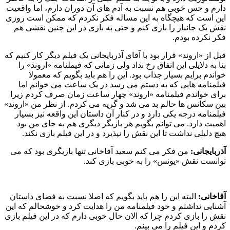
دارم و حس خوبی هم نسبت به آدم های آن دوران دارم، اما واقعیت
این است که هیچگاه به این مساله فکر نکردم که ممکن است روزی
نقش یک جانباز را بازی کنم و حتی به بازی در این چنین نقشی هم
فکر نکرده بودم.
قبل از «اروند» قرار بود با آقای آذربایجانی یک فیلم دیگر کار کنیم که
بنا به دلایلی این اتفاق رخ نداد ولی زمانی که فیملنامه «اروند» را
خواندم برایم بسیار جذاب بود. این را هم باید بگویم که معمولا
فیلمنامه هایی که به دستم می رسد در یک ساعت می خوانم اما
برای خواندم فیلمنامه «اروند» چهار ساعت زمان صرف کردم زیرا
بین سکانس ها حالم بد می شد و گریه می کردم. از نظر من «اروند»
فیلمنامه درجه یکی دارد و در کنار آن داستان این واقعه نیز بسیار
اهمیت دارد. می توانم بگویم هر بازیگر دیگری هم به جای من بود
هیچ دلیلی نداشت تا این نقش را نپذیرد و در این فیلم بازی نکند.
آذربایجانی:
من فکر می کنم سعید آقاخانی تنها بازیگری بود که می
توانست نقش «یونس» را به خوبی بازی کند.
آقاخانی:
البته این را هم باید بگویم که اصلا نسبت به فضای داستان
آشنایی نداشتم و خود فیلمنامه من را هدایت کرد و خوشحالم که این
نقش را بازی کردم چرا که الان حال خوبی دارم که در این فیلم بازی
کردم و این فیلم را می بینم.