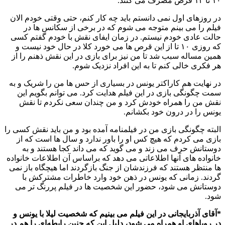
۱۰ تا ۱۲ قرص مصرف می کنند.
در روزهای اول نمی دانستم باید چه کار کنم، حتی وقتی خودم الان
فیلم را می بینم متوجه می شوم که در برخی از سکانس ها در
حالت عادی خودم نیستم. در زمان ایفای نقش با خودم گفتم کسی
که روزی ۱۰ تا از این قرص ها می خورد کلا در حال خود نیست و
همین مساله سبب شد تا من نیز برای بازی در این نقش ذهنم را از
هر فکری خالی کنم تا به این افراد نزدیک شوم.
در نهایت هم کاراکتر یونس در بسیاری از حس ها من را شریک و به
سمت چگونگی بازی در این فیلم هدایت کرد. می توانم بگویم این
نقش من را همراه خودش کرد و من چندان سعی نکردم تا نقش
یونس را در درون خود بکشانم.
البته چگونگی بازی من در فیلمنامه آمده بود و من باید نقش کسی را
بازی می کردم که هیچ کس او را باور ندارد و سال ها است که از
دوستانش حرف می زند و می گوید که می داند کجا هستند و به
خانواده های آنها اطلاعاتی می دهد که براساس آن اطلاعات خانواده
ها منتظر هستند که فرزندشان از جنگ بازگردند اما هیچگاه باز نمی
گردند. زمانی که یونس در ذهن خود وارد خاطرات مشترکش با
دوستانش می شود، حضور این شخصیت ها در فیلم پررنگ تر می
شود.
*آقای آذربایجانی در این فیلم می بینیم که شخصیت لیلا با یونس و
در رویاهای او همراه می شود، دلیل این که چنین رابطه‌ای را هم در