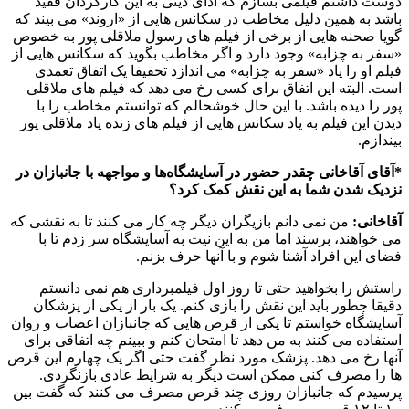
دوست داشتم فیلمی بسازم که ادای دینی به این کارگردان فقید
باشد به همین دلیل مخاطب در سکانس هایی از «اروند» می بیند که
گویا صحنه هایی از برخی از فیلم های رسول ملاقلی پور به خصوص
«سفر به چزابه» وجود دارد و اگر مخاطب بگوید که سکانس هایی از
فیلم او را یاد «سفر به چزابه» می اندازد تحقیقا یک اتفاق تعمدی
است. البته این اتفاق برای کسی رخ می دهد که فیلم های ملاقلی
پور را دیده باشد. با این حال خوشحالم که توانستم مخاطب را با
دیدن این فیلم به یاد سکانس هایی از فیلم های زنده یاد ملاقلی پور
بیندازم.
*آقای آقاخانی چقدر حضور در آسایشگاه‌ها و مواجهه با جانبازان در
نزدیک شدن شما به این نقش کمک کرد؟
آقاخانی:
من نمی دانم بازیگران دیگر چه کار می کنند تا به نقشی که
می خواهند، برسند اما من به این نیت به آسایشگاه سر زدم تا با
فضای این افراد آشنا شوم و با آنها حرف بزنم.
راستش را بخواهید حتی تا روز اول فیلمبرداری هم نمی دانستم
دقیقا چطور باید این نقش را بازی کنم. یک بار از یکی از پزشکان
آسایشگاه خواستم تا یکی از قرص هایی که جانبازان اعصاب و روان
استفاده می کنند به من دهد تا امتحان کنم و ببینم چه اتفاقی برای
آنها رخ می دهد. پزشک مورد نظر گفت حتی اگر یک چهارم این قرص
ها را مصرف کنی ممکن است دیگر به شرایط عادی بازنگردی.
پرسیدم که جانبازان روزی چند قرص مصرف می کنند که گفت بین