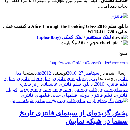
خلاصه داستان
: لیس به سرزمین عجایب بر میگردد تا مرد دلقک را
نجات دهد اما…..
دانلود فیلم Alice Through the Looking Glass 2016 با کیفیت خیلی
عالی WEB-DL 720p
لینک مستقیم
/
لینک کمکی (uploadboy)
حجم : ۸۵۰ مگابایتت
منبع:
http://www.GoldenGooseOutletStore.com
ارسال شده در
سپتامبر 27, 2016
نویسنده
ins2012
دسته‌ها
مدل
فانتزی
برچسب‌ها
بهترین فیلم های فانتزی
,
دانلود فیلم فانتزی
,
دانلود
فیلم فانتزی 2016
,
دانلود فیلم فانتزی عاشقانه
,
ژانر فانتزی
,
سینمای فانتزی
,
فانتزی فنس
,
فانتزی ها
,
فانتزی های جدید
,
فوتبال
فانتزی
,
فیلم فانتزی دوبله
,
فیلمهای جدید
,
فیلمهای فانتزی
پخش گزیده‌ای از سینمای فانتزی تاریخ
سینما در شبکه نمایش