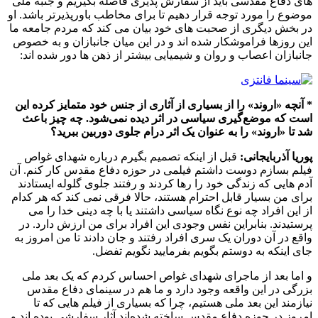
های دفاع مقدسی باید از سفارش پذیری فاصله بگیریم و جنبه ملی
موضوع را مورد توجه قرار دهیم تا برای مخاطب باورپذیرتر باشد. او
در بخش دیگری از صحبت های خود بیان می کند که مردم جامعه ما
این روزها فراموشکار شده اند و در این میان جانبازان و به خصوص
جانبازان اعصاب و روان و شیمیایی بیشتر از ذهن ها دور شده اند:
* آنچه «اروند» را از بسیاری از آثاری از جنس خود متمایز کرده این
است که موضع‌گیری سیاسی در اثر دیده نمی‌شود. چه چیز باعث
شد تا «اروند» را به عنوان یک اثر درام جلوی دوربین ببرید؟
پوریا آذربایجانی:
قبل از اینکه تصمیم بگیرم درباره شهدای غواص
فیلم بسازم دوست داشتم فیلمی در حوزه دفاع مقدس کار کنم. آن
آدم هایی که زندگی خود را رها کردند و رفتند جلوی گلوله ایستادند
برای من بسیار قابل احترام هستند، حالا فرقی نمی کند که هر کدام
از این افراد چه نوع نگاه سیاسی داشتند یا با چه دینی خدا را می
پرستیدند. بنابراین نفس وجودی این افراد برای من ارزش دارد. در
واقع در آن دوران یک سری افراد رفتند و جان دادند تا من امروز به
جای اینکه به دوستم بگویم بفرمایید نگویم تفضل.
و اما بعد از ماجرای شهدای غواص احساس کردم که یک بعد ملی
بزرگی در این واقعه وجود دارد و ما هم در سینمای دفاع مقدس
نیازمند این بعد ملی هستیم، چرا که بسیاری از فیلم هایی که تا
امروز در حوزه دفاع مقدس ساخته شده‌اند آثار سفارشی بوده اند و