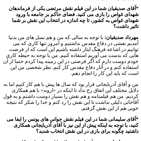
*آقای صدیقیان شما در این فیلم نقش مرتضی یکی از فرماندهان
شهدای غواص را بازی می کنید. فضای حاکم بر جامعه با ورود
شهدای غواص به کشور، تا چه اندازه در انتخاب این نقش بر شما
تاثیر داشت؟
مهرداد صدیقیان:
با توجه به سالی که من و هم نسل های من بدنیا
آمدیم نقشی در دفاع مقدس نداشتیم و امروز تنها کاری که می
توانیم در اشاعه فرهنگ ایثار داشته باشیم این است که از فرصت
هایی که بدست می آوریم استفاده کنیم. من با توجه به حیطه کاری
خودم دوست دارم که اگر فرصتی در این زمینه پیدا کردم حتما از آن
استفاده کنم و در آثار دفاع مقدس کار کنم. نظر شخصی من این
است که باید این کار را انجام دهم.
من و آقای آذربایجانی قرار بود که سال ها پیش با هم کار کنیم اما به
دلایل مختلف این اتفاق رخ نداد تا اینکه در «اروند» با هم همکاری
کردیم. من هم فیلمنامه و هم نقش را بسیار دوست داشتم و به قول
آقاخانی دلیلی نداشت تا این نقش را رد کنم و خدا را شکر که نتیجه
خوبی هم از این نقش گرفتم.
*آقای سلیمانی شما در این فیلم نقش جوانی های یونس را ایفا می
کنید، با توجه به اینکه پیش از این نیز با آقای آذربایجانی همکاری
داشتید چگونه برای بازی در این نقش انتخاب شدید؟