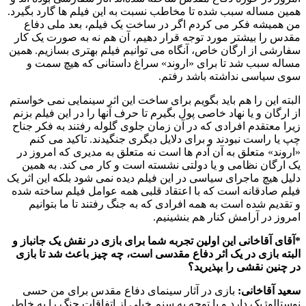
همین مساله سبب شده تا مخاطب نسبت به این فیلم ها گارد بگیرد.
من همیشه فکر می کردم اگر در ساخت یک فیلم، بعد ملی دفاع
مقدس را بیشتر مورد توجه قرار دهیم، آن هم نه به صورت یک کار
سفارشی از ارگان خاص، آنگاه می توانیم فیلم بهتری بسازیم. همین
مساله سبب شد تا برای «اروند» سراغ داستانی که هیچ سمت و
سوی سیاسی نداشته باشد رفتم.
البته این را هم باید بگویم برای ساخت این اثر سینمایی نمی خواستم
از ارگان و یا نهاد خاصی پول بگیرم تا حرف آنها را در این فیلم بزنم
زیرا معتقدم افرادی که در آن زمان جلوی گلوله رفتند به فکر جناح
چپ یا راست نبودند و برای دلایل دیگری جنگیدند. تاکید می کنم
«اروند» متعلق به آن آدم ها است نه متعلق به مدیری که امروز در
یک ارگان نظامی و یا دولتی نشسته است و کار می کند. به همین
دلیل هیچ ماجرای سیاسی در این فیلم دیده نمی شود بلکه این اثر یک
فیلم صادقانه است که با اعتقاد قلبی همه عوامل فیلم ساخته شده
و تقدیم شده است به همه افرادی که به جنگ رفتند تا ما بتوانیم
امروز در آرامش کنار هم بنشینیم.
*آقای آقاخانی این اولین تجربه شما برای بازی در نقش یک جانباز و
البته بازی در یک اثر دفاع مقدسی است، چه چیز باعث شد تا بازی
در چنین نقشی را بپذیرید؟
سعید آقاخانی:
بازی در آثار سینمای دفاع مقدس برای من حسی
نوستالوژیک دارد و با توجه به سنم خیلی از اتفاقات جنگ را به خاطر