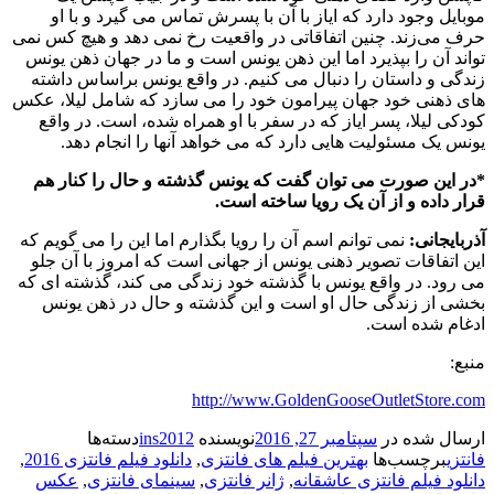
موبایل وجود دارد که ایاز با آن با پسرش تماس می گیرد و با او
حرف می‌زند. چنین اتفاقاتی در واقعیت رخ نمی دهد و هیچ کس نمی
تواند آن را بپذیرد اما این ذهن یونس است و ما در جهان ذهن یونس
زندگی و داستان را دنبال می کنیم. در واقع یونس براساس داشته
های ذهنی خود جهان پیرامون خود را می سازد که شامل لیلا، عکس
کودکی لیلا، پسر ایاز که در سفر با او همراه شده، است. در واقع
یونس یک مسئولیت هایی دارد که می خواهد آنها را انجام دهد.
*در این صورت می توان گفت که یونس گذشته و حال را کنار هم
قرار داده و از آن یک رویا ساخته است.
آذربایجانی:
نمی توانم اسم آن را رویا بگذارم اما این را می گویم که
این اتفاقات تصویر ذهنی یونس از جهانی است که امروز با آن جلو
می رود. در واقع یونس با گذشته خود زندگی می کند، گذشته ای که
بخشی از زندگی حال او است و این گذشته و حال در ذهن یونس
ادغام شده است.
منبع:
http://www.GoldenGooseOutletStore.com
ارسال شده در
سپتامبر 27, 2016
نویسنده
ins2012
دسته‌ها
فانتزی
برچسب‌ها
بهترین فیلم های فانتزی
,
دانلود فیلم فانتزی 2016
,
دانلود فیلم فانتزی عاشقانه
,
ژانر فانتزی
,
سینمای فانتزی
,
عکس