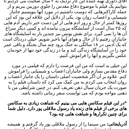
آقای داوری تهیه کننده این کار نزدیک به ۲ سال صحبت می کردیم تا
بتوانیم یک فیلم با موضوع دفاع مقدس را جلوی دوربین ببریم و از
جمله کاراکترهایی که دوست داشتیم در مورد آنها بنویسیم جانباز
شیمیایی و اعصاب روان بود. یکی از دلایل این علاقه این بود که این
روزها کمتر از حال و روز آدم هایی از این دست خبر داریم. آدم هایی
که ۲۵ سال است از آسایشگاه بیرون نیامده اند و کسی دیگر سراغ
آن ها را نمی گیرد. برای نقش یونس نیز چندین بار به آسایشگاه های
جانبازان رفتیم تا از حال و هوای آنها باخبر شویم. خیلی دردناک است
که یک آدمی در ۱۸ سالگی به جنگ برود چند سال بجنگد و باقی عمر
خود را در آسایشگاه زندگی کند و ما در زندگی خود تنها از خودمان
عکس بگیریم و آنها را فراموش کنیم.
این خیلی بد است که من این فرصت را دارم که فیلمی در مورد
دفاع مقدس بسازم ولی جانبازان اعصاب و شیمیایی را فراموش
کنم. علاوه بر آن اگر شخصیت اصلی داستان را یک جانباز اعصاب و
روان انتخاب می کردم به من کمک می کرد که داستان فیلم را به
صورت یک جریان سیال ذهن تعریف کنم. در چنین شرایطی من با
ذهنی مواجه بودم که می توانست سفر زمانی داشته باشد.
*در این فیلم سکانس هایی می بینیم که شباهت زیادی به سکانس
های برخی از فیلم های زنده یاد رسول ملاقلی پور دارد. دلیل شما
برای چنین تکرارها و شباهت هایی چه بود؟
آذربایجانی:
من سینما را از رسول ملاقلی پور یاد گرفتم و همیشه