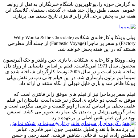
به گزارش حوزه رادیو تلویزیون باشگاه خبرنگاران به نقل از روابط
عمومی سیما، طبق روال چند هفته ی گذشته، سینمای کلاسیک این
هفته نیز به پخش برخی آثار ژانر فانتزی تاریخ سینما می پردازد.
ویلی وونکا و کارخانه‌ی شکلات (Willy Wonka & the Chocolate
Factory) و سفر پر ماجرا (Fantastic Voyage) از جمله آثار مطرحی
هستند که در این هفته پخش خواهند شد.
ویلی وونکا و کارخانه ی شکلات، با بازی جین وایلدر و جک آلبرتسون
محصول سال 1971 آمریکاست. فیلم بر اساس داستانی از رولد دال
ساخته شده است و در سال 2005 توسط کارگردان شناخته شده ی
سینما تیم برتون بازسازی شد. در این فیلم جانی دپ در نقش ویلی
وونکا ظاهر شد و بازی قابل قبولی از نگاه منتقدان ارائه داد.
فیلم سفر پرماجرا نیز از فیلم های موفق ژانر فانتزی است که
موفق به کسب دو جایزه ی اسکار نیز شده است. داستان این فیلم
علمی تخیلی بر اساس کتابی از اوتو کلمنت و جرمی بیگزبی است و
سفر گروهی پزشک را به بدن یک بیمار به تصویر می کشد. استیفن
بوید در این فیلم نقش اصلی را برعهده دارد.
این برنامه ها با نقد و تحلیل منتقدینی چون امیر قادری، عباس
مطمئن زاده، ایوب آقاخانی، شاهین فرهت، عمید رجبی و حسن