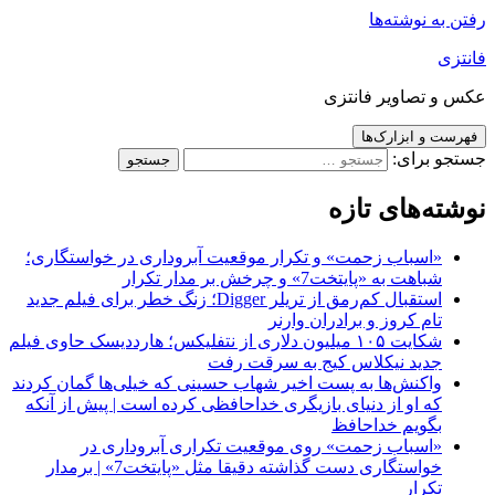
رفتن به نوشته‌ها
فانتزی
عکس و تصاویر فانتزی
فهرست و ابزارک‌ها
جستجو برای:
نوشته‌های تازه
«اسباب زحمت» و تکرار موقعیت آبروداری در خواستگاری؛
شباهت به «پایتخت7» و چرخش بر مدار تکرار
استقبال کم‌رمق از تریلر Digger؛ زنگ خطر برای فیلم جدید
تام کروز و برادران وارنر
شکایت ۱۰۵ میلیون دلاری از نتفلیکس؛ هارددیسک حاوی فیلم
جدید نیکلاس کیج به سرقت رفت
واکنش‌ها به پست اخیر شهاب حسینی که خیلی‌ها گمان کردند
که او از دنیای بازیگری خداحافظی کرده است | پیش از آنکه
بگویم خداحافظ
«اسباب زحمت» روی موقعیت تکراری آبروداری در
خواستگاری دست گذاشته دقیقا مثل «پایتخت7» | برمدار
تکرار