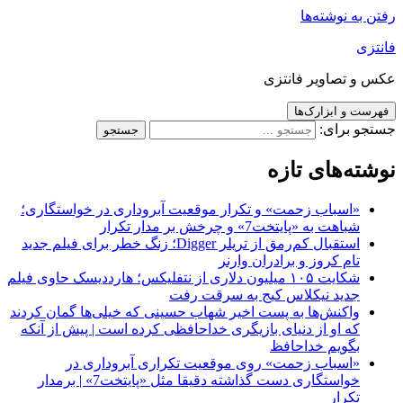
رفتن به نوشته‌ها
فانتزی
عکس و تصاویر فانتزی
فهرست و ابزارک‌ها
جستجو برای:
نوشته‌های تازه
«اسباب زحمت» و تکرار موقعیت آبروداری در خواستگاری؛
شباهت به «پایتخت7» و چرخش بر مدار تکرار
استقبال کم‌رمق از تریلر Digger؛ زنگ خطر برای فیلم جدید
تام کروز و برادران وارنر
شکایت ۱۰۵ میلیون دلاری از نتفلیکس؛ هارددیسک حاوی فیلم
جدید نیکلاس کیج به سرقت رفت
واکنش‌ها به پست اخیر شهاب حسینی که خیلی‌ها گمان کردند
که او از دنیای بازیگری خداحافظی کرده است | پیش از آنکه
بگویم خداحافظ
«اسباب زحمت» روی موقعیت تکراری آبروداری در
خواستگاری دست گذاشته دقیقا مثل «پایتخت7» | برمدار
تکرار