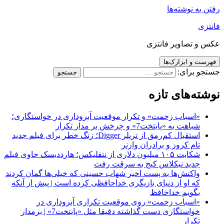
رفتن به نوشته‌ها
فانتزی
عکس و تصاویر فانتزی
فهرست و ابزارک‌ها
جستجو برای:
نوشته‌های تازه
«اسباب زحمت» و تکرار موقعیت آبروداری در خواستگاری؛
شباهت به «پایتخت7» و چرخش بر مدار تکرار
استقبال کم‌رمق از تریلر Digger؛ زنگ خطر برای فیلم جدید
تام کروز و برادران وارنر
شکایت ۱۰۵ میلیون دلاری از نتفلیکس؛ هارددیسک حاوی فیلم
جدید نیکلاس کیج به سرقت رفت
واکنش‌ها به پست اخیر شهاب حسینی که خیلی‌ها گمان کردند
که او از دنیای بازیگری خداحافظی کرده است | پیش از آنکه
بگویم خداحافظ
«اسباب زحمت» روی موقعیت تکراری آبروداری در
خواستگاری دست گذاشته دقیقا مثل «پایتخت7» | برمدار
تکرار