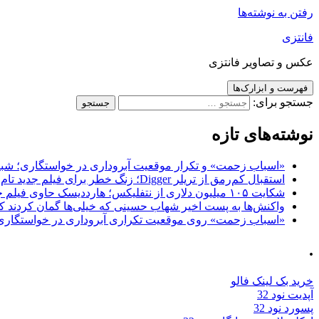
رفتن به نوشته‌ها
فانتزی
عکس و تصاویر فانتزی
فهرست و ابزارک‌ها
جستجو برای:
نوشته‌های تازه
«اسباب زحمت» و تکرار موقعیت آبروداری در خواستگاری؛ شباهت به «پایتخت7» و 
استقبال کم‌رمق از تریلر Digger؛ زنگ خطر برای فیلم جدید تام کروز و برادران وارنر
شکایت ۱۰۵ میلیون دلاری از نتفلیکس؛ هارددیسک حاوی فیلم جدید نیکلاس کیج به سرقت رفت
واکنش‌ها به پست اخیر شهاب حسینی که خیلی‌ها گمان کردند که
«اسباب زحمت» روی موقعیت تکراری آبروداری در خواستگاری دست گذاشته 
.
خرید بک لینک فالو
آپدیت نود 32
پسورد نود 32