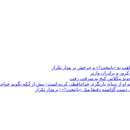
چرخش بر مدار تکرار
 او از دنیای بازیگری خداحافظی کرده است | پیش از آنکه بگویم خداح
دقیقا مثل «پایتخت7» | برمدار تکرار