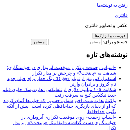
رفتن به نوشته‌ها
فانتزی
عکس و تصاویر فانتزی
فهرست و ابزارک‌ها
جستجو برای:
نوشته‌های تازه
«اسباب زحمت» و تکرار موقعیت آبروداری در خواستگاری؛
شباهت به «پایتخت7» و چرخش بر مدار تکرار
استقبال کم‌رمق از تریلر Digger؛ زنگ خطر برای فیلم جدید
تام کروز و برادران وارنر
شکایت ۱۰۵ میلیون دلاری از نتفلیکس؛ هارددیسک حاوی فیلم
جدید نیکلاس کیج به سرقت رفت
واکنش‌ها به پست اخیر شهاب حسینی که خیلی‌ها گمان کردند
که او از دنیای بازیگری خداحافظی کرده است | پیش از آنکه
بگویم خداحافظ
«اسباب زحمت» روی موقعیت تکراری آبروداری در
خواستگاری دست گذاشته دقیقا مثل «پایتخت7» | برمدار
تکرار