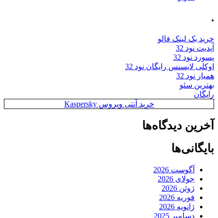
.
خرید بک لینک فالو
آپدیت نود 32
پسورد نود 32
اوکلی لایسنس رایگان نود 32
همیار نود 32
بهترین سئو
رایگان
خرید آنتی ویروس Kaspersky
آخرین دیدگاه‌ها
بایگانی‌ها
آگوست 2026
جولای 2026
ژوئن 2026
فوریه 2026
ژانویه 2026
دسامبر 2025