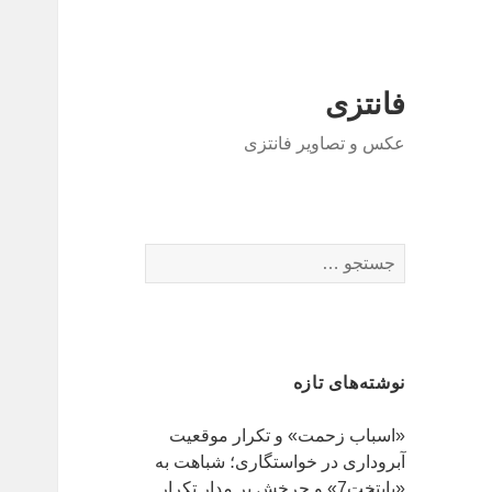
فانتزی
عکس و تصاویر فانتزی
ج
س
ت
ج
و
نوشته‌های تازه
ب
ر
«اسباب زحمت» و تکرار موقعیت
ا
آبروداری در خواستگاری؛ شباهت به
ی
«پایتخت7» و چرخش بر مدار تکرار