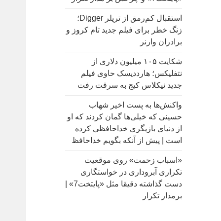
:
استقبال کم‌رمق از تریلر Digger؛
زنگ خطر برای فیلم جدید تام کروز و
برادران وارنر
شکایت ۱۰۵ میلیون دلاری از
نتفلیکس؛ هارددیسک حاوی فیلم
جدید نیکلاس کیج به سرقت رفت
واکنش‌ها به پست اخیر شهاب
حسینی که خیلی‌ها گمان کردند که او
از دنیای بازیگری خداحافظی کرده
است | پیش از آنکه بگویم خداحافظ
«اسباب زحمت» روی موقعیت
تکراری آبروداری در خواستگاری
دست گذاشته دقیقا مثل «پایتخت7» |
برمدار تکرار