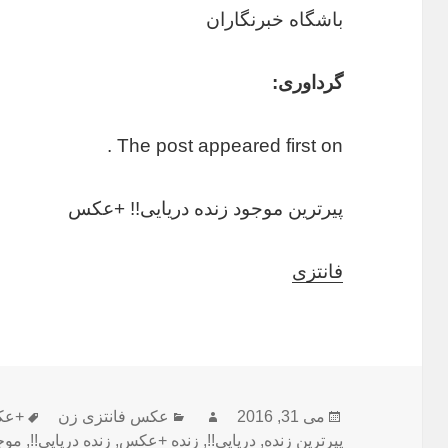
باشگاه خبرنگاران
گرداوری:
The post appeared first on .
پیرترین موجود زنده دریایی!! +عکس
فانتزی
می 31, 2016
ارسال
نویسنده
دسته‌ها
عکس فانتزی زن
برچ
+عک
شده
پیرترین زنده
,
دریایی!!
,
زنده +عکس
,
زنده دریایی!!
,
موج