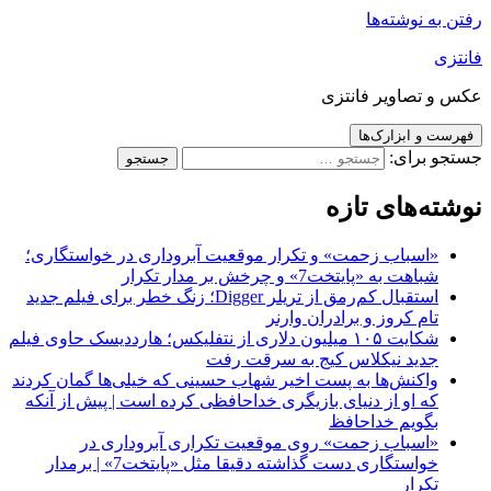
رفتن به نوشته‌ها
فانتزی
عکس و تصاویر فانتزی
فهرست و ابزارک‌ها
جستجو برای:
نوشته‌های تازه
«اسباب زحمت» و تکرار موقعیت آبروداری در خواستگاری؛
شباهت به «پایتخت7» و چرخش بر مدار تکرار
استقبال کم‌رمق از تریلر Digger؛ زنگ خطر برای فیلم جدید
تام کروز و برادران وارنر
شکایت ۱۰۵ میلیون دلاری از نتفلیکس؛ هارددیسک حاوی فیلم
جدید نیکلاس کیج به سرقت رفت
واکنش‌ها به پست اخیر شهاب حسینی که خیلی‌ها گمان کردند
که او از دنیای بازیگری خداحافظی کرده است | پیش از آنکه
بگویم خداحافظ
«اسباب زحمت» روی موقعیت تکراری آبروداری در
خواستگاری دست گذاشته دقیقا مثل «پایتخت7» | برمدار
تکرار