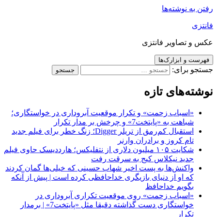
رفتن به نوشته‌ها
فانتزی
عکس و تصاویر فانتزی
فهرست و ابزارک‌ها
جستجو برای:
نوشته‌های تازه
«اسباب زحمت» و تکرار موقعیت آبروداری در خواستگاری؛
شباهت به «پایتخت7» و چرخش بر مدار تکرار
استقبال کم‌رمق از تریلر Digger؛ زنگ خطر برای فیلم جدید
تام کروز و برادران وارنر
شکایت ۱۰۵ میلیون دلاری از نتفلیکس؛ هارددیسک حاوی فیلم
جدید نیکلاس کیج به سرقت رفت
واکنش‌ها به پست اخیر شهاب حسینی که خیلی‌ها گمان کردند
که او از دنیای بازیگری خداحافظی کرده است | پیش از آنکه
بگویم خداحافظ
«اسباب زحمت» روی موقعیت تکراری آبروداری در
خواستگاری دست گذاشته دقیقا مثل «پایتخت7» | برمدار
تکرار