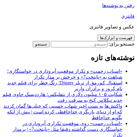
رفتن به نوشته‌ها
فانتزی
عکس و تصاویر فانتزی
فهرست و ابزارک‌ها
جستجو برای:
نوشته‌های تازه
«اسباب زحمت» و تکرار موقعیت آبروداری در خواستگاری؛
شباهت به «پایتخت7» و چرخش بر مدار تکرار
استقبال کم‌رمق از تریلر Digger؛ زنگ خطر برای فیلم جدید
تام کروز و برادران وارنر
شکایت ۱۰۵ میلیون دلاری از نتفلیکس؛ هارددیسک حاوی فیلم
جدید نیکلاس کیج به سرقت رفت
واکنش‌ها به پست اخیر شهاب حسینی که خیلی‌ها گمان کردند
که او از دنیای بازیگری خداحافظی کرده است | پیش از آنکه
بگویم خداحافظ
«اسباب زحمت» روی موقعیت تکراری آبروداری در
خواستگاری دست گذاشته دقیقا مثل «پایتخت7» | برمدار
تکرار