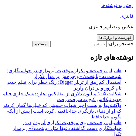
رفتن به نوشته‌ها
فانتزی
عکس و تصاویر فانتزی
فهرست و ابزارک‌ها
جستجو برای:
نوشته‌های تازه
«اسباب زحمت» و تکرار موقعیت آبروداری در خواستگاری؛
شباهت به «پایتخت7» و چرخش بر مدار تکرار
استقبال کم‌رمق از تریلر Digger؛ زنگ خطر برای فیلم جدید
تام کروز و برادران وارنر
شکایت ۱۰۵ میلیون دلاری از نتفلیکس؛ هارددیسک حاوی فیلم
جدید نیکلاس کیج به سرقت رفت
واکنش‌ها به پست اخیر شهاب حسینی که خیلی‌ها گمان کردند
که او از دنیای بازیگری خداحافظی کرده است | پیش از آنکه
بگویم خداحافظ
«اسباب زحمت» روی موقعیت تکراری آبروداری در
خواستگاری دست گذاشته دقیقا مثل «پایتخت7» | برمدار
تکرار