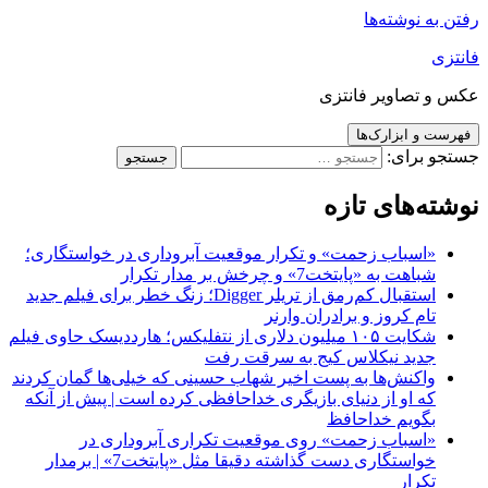
رفتن به نوشته‌ها
فانتزی
عکس و تصاویر فانتزی
فهرست و ابزارک‌ها
جستجو برای:
نوشته‌های تازه
«اسباب زحمت» و تکرار موقعیت آبروداری در خواستگاری؛
شباهت به «پایتخت7» و چرخش بر مدار تکرار
استقبال کم‌رمق از تریلر Digger؛ زنگ خطر برای فیلم جدید
تام کروز و برادران وارنر
شکایت ۱۰۵ میلیون دلاری از نتفلیکس؛ هارددیسک حاوی فیلم
جدید نیکلاس کیج به سرقت رفت
واکنش‌ها به پست اخیر شهاب حسینی که خیلی‌ها گمان کردند
که او از دنیای بازیگری خداحافظی کرده است | پیش از آنکه
بگویم خداحافظ
«اسباب زحمت» روی موقعیت تکراری آبروداری در
خواستگاری دست گذاشته دقیقا مثل «پایتخت7» | برمدار
تکرار