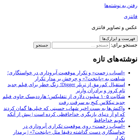
رفتن به نوشته‌ها
فانتزی
عکس و تصاویر فانتزی
فهرست و ابزارک‌ها
جستجو برای:
نوشته‌های تازه
«اسباب زحمت» و تکرار موقعیت آبروداری در خواستگاری؛
شباهت به «پایتخت7» و چرخش بر مدار تکرار
استقبال کم‌رمق از تریلر Digger؛ زنگ خطر برای فیلم جدید
تام کروز و برادران وارنر
شکایت ۱۰۵ میلیون دلاری از نتفلیکس؛ هارددیسک حاوی فیلم
جدید نیکلاس کیج به سرقت رفت
واکنش‌ها به پست اخیر شهاب حسینی که خیلی‌ها گمان کردند
که او از دنیای بازیگری خداحافظی کرده است | پیش از آنکه
بگویم خداحافظ
«اسباب زحمت» روی موقعیت تکراری آبروداری در
خواستگاری دست گذاشته دقیقا مثل «پایتخت7» | برمدار
تکرار