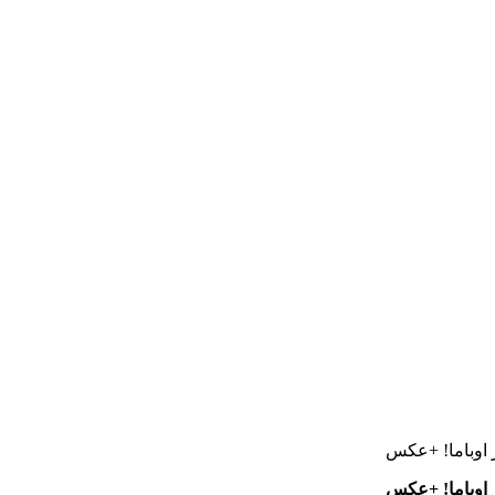
ر اوباما! +عکس
ر اوباما! +عکس