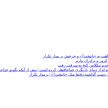
چرخش بر مدار تکرار
 او از دنیای بازیگری خداحافظی کرده است | پیش از آنکه بگویم خداح
دقیقا مثل «پایتخت7» | برمدار تکرار