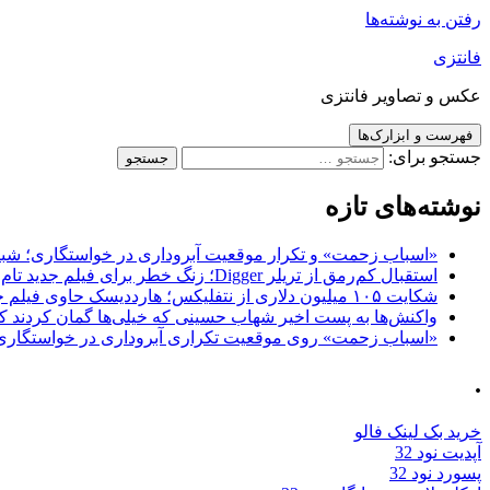
رفتن به نوشته‌ها
فانتزی
عکس و تصاویر فانتزی
فهرست و ابزارک‌ها
جستجو برای:
نوشته‌های تازه
«اسباب زحمت» و تکرار موقعیت آبروداری در خواستگاری؛ شباهت به «پایتخت7» و 
استقبال کم‌رمق از تریلر Digger؛ زنگ خطر برای فیلم جدید تام کروز و برادران وارنر
شکایت ۱۰۵ میلیون دلاری از نتفلیکس؛ هارددیسک حاوی فیلم جدید نیکلاس کیج به سرقت رفت
واکنش‌ها به پست اخیر شهاب حسینی که خیلی‌ها گمان کردند که
«اسباب زحمت» روی موقعیت تکراری آبروداری در خواستگاری دست گذاشته 
.
خرید بک لینک فالو
آپدیت نود 32
پسورد نود 32