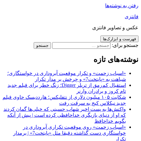
رفتن به نوشته‌ها
فانتزی
عکس و تصاویر فانتزی
فهرست و ابزارک‌ها
جستجو برای:
نوشته‌های تازه
«اسباب زحمت» و تکرار موقعیت آبروداری در خواستگاری؛
شباهت به «پایتخت7» و چرخش بر مدار تکرار
استقبال کم‌رمق از تریلر Digger؛ زنگ خطر برای فیلم جدید
تام کروز و برادران وارنر
شکایت ۱۰۵ میلیون دلاری از نتفلیکس؛ هارددیسک حاوی فیلم
جدید نیکلاس کیج به سرقت رفت
واکنش‌ها به پست اخیر شهاب حسینی که خیلی‌ها گمان کردند
که او از دنیای بازیگری خداحافظی کرده است | پیش از آنکه
بگویم خداحافظ
«اسباب زحمت» روی موقعیت تکراری آبروداری در
خواستگاری دست گذاشته دقیقا مثل «پایتخت7» | برمدار
تکرار