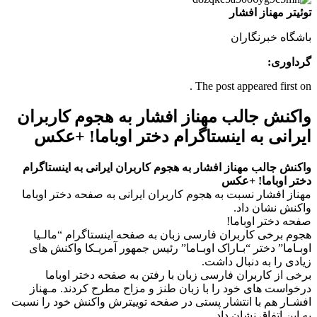
توئیتر مهناز افشار
باشگاه خبرنگاران
گرداوری:
The post appeared first on .
واکنش جالب مهناز افشار به هجوم کاربران
ایرانی به اینستاگرام دختر اوباما! +عکس
واکنش جالب مهناز افشار به هجوم کاربران ایرانی به اینستاگرام
دختر اوباما! +عکس
مهناز افشار نسبت به هجوم کاربران ایرانی به صفحه دختر اوباما
واکنش نشان داد.
صفحه دختر اوباما!
هجوم برخی کاربران فارسی زبان به صفحه اینستاگرام “مالـیا
اوبـاما” دختر “بـاراک اوبـاما” رئیس جمهور آمریـکا واکنش های
زیادی را به دنبال داشت.
برخی از کاربران فارسی زبان‌ با رفتن به صفحه دختر اوباما
درخواست های خود را با زبان طنز و مزاح مطرح کردند. مـهناز
افشـار هم با انتشار پستی در صفحه توییترش واکنش خود را نسبت
به این اتفاق نشان داد.