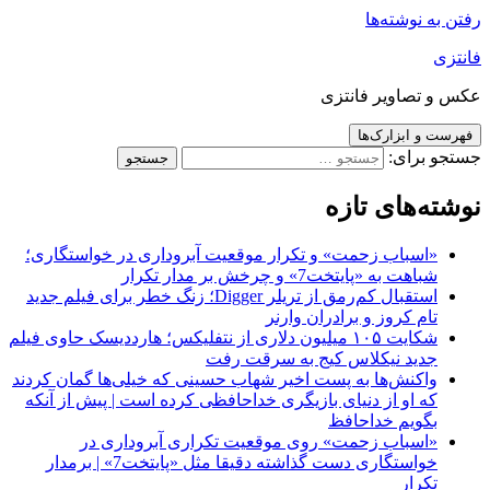
رفتن به نوشته‌ها
فانتزی
عکس و تصاویر فانتزی
فهرست و ابزارک‌ها
جستجو برای:
نوشته‌های تازه
«اسباب زحمت» و تکرار موقعیت آبروداری در خواستگاری؛
شباهت به «پایتخت7» و چرخش بر مدار تکرار
استقبال کم‌رمق از تریلر Digger؛ زنگ خطر برای فیلم جدید
تام کروز و برادران وارنر
شکایت ۱۰۵ میلیون دلاری از نتفلیکس؛ هارددیسک حاوی فیلم
جدید نیکلاس کیج به سرقت رفت
واکنش‌ها به پست اخیر شهاب حسینی که خیلی‌ها گمان کردند
که او از دنیای بازیگری خداحافظی کرده است | پیش از آنکه
بگویم خداحافظ
«اسباب زحمت» روی موقعیت تکراری آبروداری در
خواستگاری دست گذاشته دقیقا مثل «پایتخت7» | برمدار
تکرار