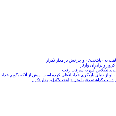
چرخش بر مدار تکرار
 او از دنیای بازیگری خداحافظی کرده است | پیش از آنکه بگویم خداح
دقیقا مثل «پایتخت7» | برمدار تکرار