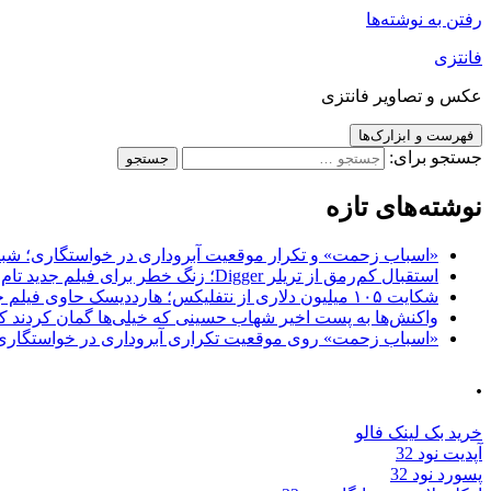
رفتن به نوشته‌ها
فانتزی
عکس و تصاویر فانتزی
فهرست و ابزارک‌ها
جستجو برای:
نوشته‌های تازه
«اسباب زحمت» و تکرار موقعیت آبروداری در خواستگاری؛ شباهت به «پایتخت7» و 
استقبال کم‌رمق از تریلر Digger؛ زنگ خطر برای فیلم جدید تام کروز و برادران وارنر
شکایت ۱۰۵ میلیون دلاری از نتفلیکس؛ هارددیسک حاوی فیلم جدید نیکلاس کیج به سرقت رفت
واکنش‌ها به پست اخیر شهاب حسینی که خیلی‌ها گمان کردند که
«اسباب زحمت» روی موقعیت تکراری آبروداری در خواستگاری دست گذاشته 
.
خرید بک لینک فالو
آپدیت نود 32
پسورد نود 32