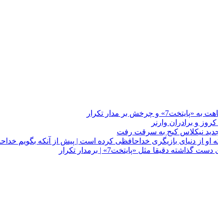
چرخش بر مدار تکرار
 او از دنیای بازیگری خداحافظی کرده است | پیش از آنکه بگویم خداح
دقیقا مثل «پایتخت7» | برمدار تکرار