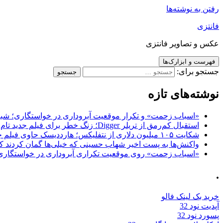
رفتن به نوشته‌ها
فانتزی
عکس و تصاویر فانتزی
فهرست و ابزارک‌ها
جستجو برای:
نوشته‌های تازه
«اسباب زحمت» و تکرار موقعیت آبروداری در خواستگاری؛ شباهت به «پایتخت7» و 
استقبال کم‌رمق از تریلر Digger؛ زنگ خطر برای فیلم جدید تام کروز و برادران وارنر
شکایت ۱۰۵ میلیون دلاری از نتفلیکس؛ هارددیسک حاوی فیلم جدید نیکلاس کیج به سرقت رفت
واکنش‌ها به پست اخیر شهاب حسینی که خیلی‌ها گمان کردند که
«اسباب زحمت» روی موقعیت تکراری آبروداری در خواستگاری دست گذاشته 
.
خرید بک لینک فالو
آپدیت نود 32
پسورد نود 32