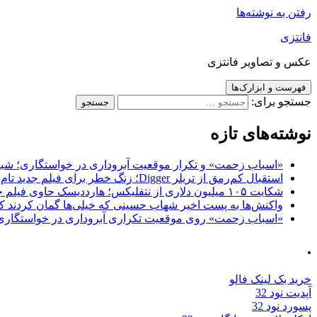
رفتن به نوشته‌ها
فانتزی
عکس و تصاویر فانتزی
فهرست و ابزارک‌ها
جستجو برای:
نوشته‌های تازه
«اسباب زحمت» و تکرار موقعیت آبروداری در خواستگاری؛ شباهت به «پایتخت7» و 
استقبال کم‌رمق از تریلر Digger؛ زنگ خطر برای فیلم جدید تام کروز و برادران وارنر
شکایت ۱۰۵ میلیون دلاری از نتفلیکس؛ هارددیسک حاوی فیلم جدید نیکلاس کیج به سرقت رفت
واکنش‌ها به پست اخیر شهاب حسینی که خیلی‌ها گمان کردند که
«اسباب زحمت» روی موقعیت تکراری آبروداری در خواستگاری دست گذاشته 
.
خرید بک لینک فالو
آپدیت نود 32
پسورد نود 32