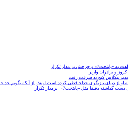
چرخش بر مدار تکرار
 او از دنیای بازیگری خداحافظی کرده است | پیش از آنکه بگویم خداح
دقیقا مثل «پایتخت7» | برمدار تکرار