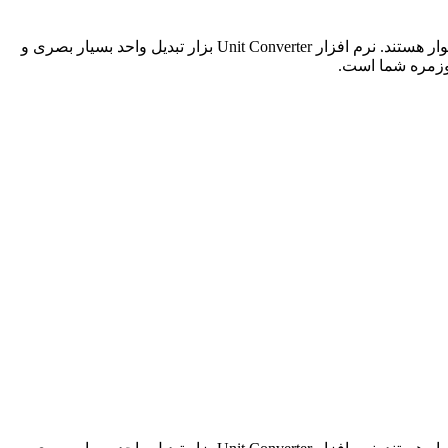
در حال حاضر برنامه های تبدیل واحد بسیاری در بازار وجود دارد. با این حال، اغلب به دلیل استفاده از یک UI ضعیف و پیچیده ناخوشایند و دشوار هستند. نرم افزار Unit Converter بزار تبدیل واحد بسیار بصری و