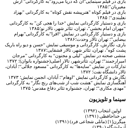
بازی در فیلم سینمایی”آن که دریا می‌رود”به کارگردانی” آرش
معیریان”؛۱۳۸۵
بازی در فیلم کوتاه ”هنرپیشه نقش کوتاه“ به کارگردانی ”بهزاد
نعلبندی“؛ ۱۳۸۵
بازی و دستیار کارگردانی نمایش “خدا را هجی کن” به کارگردانی
“مهران امام بخشی”، تهران، تئاتر شهر، تالار نو؛۱۳۸۵
بازی و دستیار کارگردانی در نمایش “افرا”به کارگردانی”بهرام
بیضایی”؛ تهران تالار وحدت؛۱۳۸۶
باری، نگارش، کارگردانی و موسیقی نمایش “حسن و دیو راه باریک
پشت کوه”، تهران، تئاتر شهر، تالار قشقایی؛۱۳۸۷
منشی صحنه در نمایش ”لیلی و مجنون“ به کارگردانی ”مرجان
امیرارجمند“؛ تهران، تئاترشهر، تالار اصلی(جشنواره بانوان)؛ ۱۳۷۲
تدارکات در نمایش ”سایه‌ها“ به کارگردانی ”مسعود جلالی“؛ آبادان،
تالار دانشگاه نفت؛ ۱۳۷۲
نگارش و کارگردانی نمایش ”اوهام“؛ آبادان، انجمن نمایش؛ ۱۳۷۳
آهنگسازی نمایش ”هشت شب از شب‌های رنج نگار“ به کارگردانی
”مهدی مکاری“؛ تهران، جشنواره تئاتر دفاع مقدس؛ ۱۳۷۵
سینما و تلویزیون
اولین انتخاب (۱۳۹۲)
بی خداحافظی (۱۳۹۱)
میگرن[۱] (مانلی شجاعی فرد) (۱۳۹۱)
آزمایشگاه (۱۳۹۰)