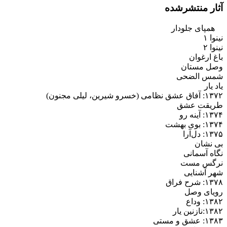
آثار منتشرشده
همپای جلودار
نینوا ۱
نینوا ۲
باغ ارغوان
وصل مستان
شمس الضحی
یاد یار
۱۳۷۲: آفاق عشق نظامی (خسرو شیرین، لیلی مجنون)
طریقت عشق
۱۳۷۴: آینه رو
۱۳۷۴: بوی بهشت
۱۳۷۵: دل‌آرا
بی نشان
نگاه آسمانی
نرگس مست
شهر آشنایی
۱۳۷۸: شرح فراق
رویای وصل
۱۳۸۲: وداع
۱۳۸۲:نازنین یار
۱۳۸۳: عشق و مستی