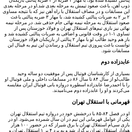
پنالتی کشیده شده بود، با مهار ۳ ضربه از ۴ ضربه پنالتی بازیکنان
ذوب آهن، باعث صعود تیمش به مرحله بعدی شد.او در مرحله بعدی
این مسابقات و در مصاف استقلال با راه آهن نیز که با نتیجه مساوی
۲ بر ۲ به ضربات پنالتی کشیده شد، با مهار ۳ ضربه پنالتی باعث
صعود استقلال به مرحله نیمه نهائی جام حذفی شد. در مرحله نیمه
نهائی نیز بازی تیم‌های استقلال تهران و فولاد خوزستان پس از
تساوی ۱-۱ در وقت قانونی و اضافی به ضربات پنالتی کشیده شد و
باز هم وحید طالب لو با مهار ۲ پنالتی از بازیکنان فولاد خوزستان
توانست باعث پیروزی تیم استقلال و رساندن این تیم به فینال این
مسابقات شود.
عابدزاده دوم
بسیاری از کارشناسان فوتبال پس از موفقیت دو ساله وحید
طالب‌لو از سال ۸۴ تا سال ۸۶ در مسابقات داخلی و ملی فوتبال او
را با احمدرضا عابدزاده اسطوره دروازه بانی فوتبال ایران مقایسه
می‌کردند و او را عابدزاده دوم می‌نامیدند.
قهرمانی با استقلال تهران
او در فصل ۸۴-۸۵ با درخشش خود در دروازه تیم استقلال تهران
یکی از عوامل قهرمانی این تیم در آن سال شمرده می‌شود. او در
بازی سی‌ام استقلال تهران با برق شیراز که در حضور ۱۰۰ هزار
هوادار استقلال تهران برگزار شد و به برد ۴ بر ۱ استقلال تهران و