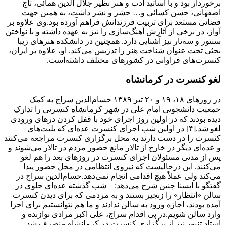
برخوردار بود و با اساتید ادب و هنر نظیر جلال الدین همائی، تاج
اصفهانی، حسن کسائی و… حشر و نشر داشت، به همین جهت
فضائی مستعد برای تربیت فرزندانش فراهم آورده بود.وی علاوه بر
آواز، در برخی از آثارش آهنگ‌سازی را نیز به عهده داشته و با نواختن
سنتور و سه‌تار نیز آشنایی دارد. همچنین در دانشکده هنرهای زیبا
بحثی تحت عنوان شناخت هنر را تدریس می‌کند. او، علاوه بر ایران،
کنسرت‌های فراوانی در کشورهای مختلف داشته‌است.
لغو کنسرت در کرمانشاه
در روزهای ۱۸، ۱۹ و ۲۰ تیر ۱۳۸۹ حسام‌الدین سراج به کمک
جمعیت دانشجویی امام علی در شهر کرمانشاه کنسرتی را تدارک
دیده بودند که در اولین روز اجرای خود با قفل کردن درهای ورودی
لغو شد.[۴] در اولین شب اجرای کنسرت عده‌ای که بلیت‌های
کنسرت را در دست دارند به محل برگزاری کنسرت مراجعه می‌کنند
و عده‌ای دیگر در خارج از تالار مانع حضور مردم در تالار می‌شوند و
پس از مدتی مسئولان اجرای کنسرت در روزهای بعد را هم لغو
می‌کنند. این درحالیست که نیروی انتظامی در محل حضور پیدا
می‌کند ولی عملاً هیچ اقدامی انجام نمی‌دهد.حسام‌الدین سراج در
گفتگو با ایسنا چنین شرح می‌دهد: شب گذشته عده‌ای جلوی در
سالن «انتظار» را زنجیر بستند و به مردمی که برای دیدن کنسرت
آمده بودند، اجازه ورود به سالن ندادند و ما هم نتوانستیم برای اجرا
وارد سالن شویم.در پی اقدام سراج، علی اکبر مرادی نوازنده و
استاد تنبور نیز از برگزاری کنسرت در کرمانشاه منصرف شد.