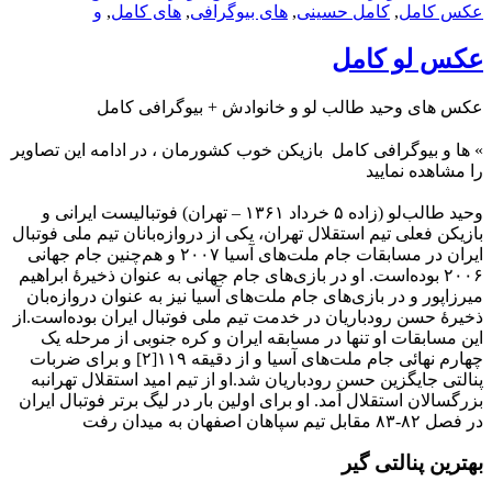
عکس کامل
,
کامل حسینی
,
های بیوگرافی
,
های کامل
,
و
عکس لو کامل
عکس های وحید طالب‌ لو و خانوادش + بیوگرافی کامل
»
ها و بیوگرافی کامل بازیکن خوب کشورمان ، در ادامه این تصاویر
را مشاهده نمایید
وحید طالب‌لو (زاده ۵ خرداد ۱۳۶۱ – تهران) فوتبالیست ایرانی و
بازیکن فعلی تیم استقلال تهران، یکی از دروازه‌بانان تیم ملی فوتبال
ایران در مسابقات جام ملت‌های آسیا ۲۰۰۷ و هم‌چنین جام جهانی
۲۰۰۶ بوده‌است. او در بازی‌های جام جهانی به عنوان ذخیرهٔ ابراهیم
میرزاپور و در بازی‌های جام ملت‌های آسیا نیز به عنوان دروازه‌بان
ذخیرهٔ حسن رودباریان در خدمت تیم ملی فوتبال ایران بوده‌است.از
این مسابقات او تنها در مسابقه ایران و کره جنوبی از مرحله یک
چهارم نهائی جام ملت‌های آسیا و از دقیقه ۱۱۹[۲] و برای ضربات
پنالتی جایگزین حسن رودباریان شد.او از تیم امید استقلال تهرانبه
بزرگسالان استقلال آمد. او برای اولین بار در لیگ برتر فوتبال ایران
در فصل ۸۲-۸۳ مقابل تیم سپاهان اصفهان به میدان رفت
بهترین پنالتی‌ گیر