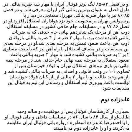
او در فصل ۸۴-۸۵ لیگ برتر فوتبال ایران با مهار سه ضربه پنالتی در
طول فصل به عنوان بهترین پنالتی گیر ایران معرفی شد.او در فصل
۸۵-۸۶ نیز با مهار ضربه پنالتی مهرزاد معدنچی در دیدار با
پرسپولیس تهران بر محبوبیت خود نزد هواداران استقلال افزود.او در
فصل ۸۶-۸۷ و در مسابقات جام حذفی کشور در مسابقه استقلال-
ذوب آهن از مرحله یک شانزدهم نهائی جام حذفی که به ضربات
پنالتی کشیده شده بود، با مهار ۳ ضربه از ۴ ضربه پنالتی بازیکنان
ذوب آهن، باعث صعود تیمش به مرحله بعدی شد.او در مرحله بعدی
این مسابقات و در مصاف استقلال با راه آهن نیز که با نتیجه مساوی
۲ بر ۲ به ضربات پنالتی کشیده شد، با مهار ۳ ضربه پنالتی باعث
صعود استقلال به مرحله نیمه نهائی جام حذفی شد. در مرحله نیمه
نهائی نیز بازی تیم‌های استقلال تهران و فولاد خوزستان پس از
تساوی ۱-۱ در وقت قانونی و اضافی به ضربات پنالتی کشیده شد و
باز هم وحید طالب لو با مهار ۲ پنالتی از بازیکنان فولاد خوزستان
توانست باعث پیروزی تیم استقلال و رساندن این تیم به فینال این
مسابقات شود.
عابدزاده دوم
بسیاری از کارشناسان فوتبال پس از موفقیت دو ساله وحید
طالب‌لو از سال ۸۴ تا سال ۸۶ در مسابقات داخلی و ملی فوتبال او
را با احمدرضا عابدزاده اسطوره دروازه بانی فوتبال ایران مقایسه
می‌کردند و او را عابدزاده دوم می‌نامیدند.