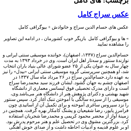
برچسب: های کامل
عکس سراج کامل
عکس های حسام الدین سراج و خانوادش + بیوگرافی کامل
»
ها و بیوگرافی کامل
بازیگر خوب کشورمان ، در ادامه این تصاویر
را مشاهده نمایید
حسام‌الدین سراج (۱۳۳۷، اصفهان)، خواننده موسیقی سنتی ایرانی و
نوازندهٔ سنتور و سه‌تار اهل ایران است. وی در خرداد ۱۳۹۳ به مدت
چهار سال به عنوان یکی از ۲۵ عضو شورای عالی بنیاد باران انتخاب
شد، او همچنین سرپرستی گروه موسیقی سنتی ایرانی «بیدل» را نیز
به عهده دارد.حسام‌الدین سراج در ۲۶ مرداد ماه سال ۱۳۳۷ در
اصفهان چشم به جهان گشود. ایشان فرزند سید محمدرضا سراج
است و دارای مدرک تحصیلی فوق لیسانس معماری از دانشگاه
شهید بهشتی و دکترای پژوهش هنر از دانشگاه هنر می‌باشد.وی،
موسیقی را از سیزده سالگی با آموختن تنبک آغاز کرد. سپس سنتور
را نزد سیروس ساغری آموخته و برای تکمیل آن از اساتیدی چون
فرامرز پایور، رضا شفیعیان و پشنگ کامکار بهره گرفت. همچنین در
زمینهٔ آواز از محضر محمود کریمی و محمدرضا شجریان استفاده
کرد. بزرگترین مشوق وی در تحصیل علم و هنر مرحوم پدرش بود.
او بر علوم قدیمه و ادبیات احاطه داشت و از صدای خوش آهنگی