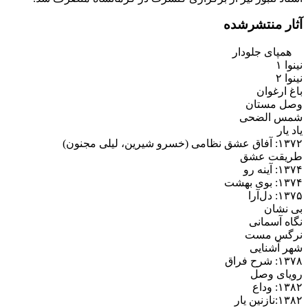
آثار منتشرشده
همپای جلودار
نینوا ۱
نینوا ۲
باغ ارغوان
وصل مستان
شمس الضحی
یاد یار
۱۳۷۲: آفاق عشق نظامی (خسرو شیرین، لیلی مجنون)
طریقت عشق
۱۳۷۴: آینه رو
۱۳۷۴: بوی بهشت
۱۳۷۵: دل‌آرا
بی نشان
نگاه آسمانی
نرگس مست
شهر آشنایی
۱۳۷۸: شرح فراق
رویای وصل
۱۳۸۲: وداع
۱۳۸۲:نازنین یار