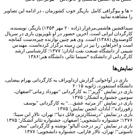
»
ها و بیوگرافی کامل
بازیگر خوب کشورمان ، در ادامه این تصاویر
را مشاهده نمایید
سیدافشین هاشمی‌مرغزار (زاده ۲۰ مهر ۱۳۵۴) بازیگر، نویسنده،
کارگردان ایرانی است. آخرین حضور در او تلویزیون بازی در سریال
گاوصندوق (۱۳۸۸) است. وی هم چنین نوازنده چیره‌دست کمانچه
است و اجراهایی را نیز در این زمینه برگزار کرده‌است. مهندس
شیمی از دانشگاه صنعت نفت آبادان؛ ۱۳۷۷؛ کارشناسی ارشد
کارگردانی از دانشکده *سینما تئاتر، دانشگاه هنر؛۱۳۸۶
نمایش‌ها
بازی در آواخوانی گزارش ارداویراف به کارگردانی بهرام بیضایی،
دانشگاه استنفورد، ژانویه ۲۰۱۵
بازی در نمایش ”گریز“؛ به کارگردانی “مهرداد زمانی”اصفهان،
سومین جشنواره آتشکار؛ ۱۳۷۵
بازی در نمایش ”از مرثیه عشق…“ به کارگردانی ”یوسف
زقورزاده“؛ آبادان، انجمن نمایش؛ ۱۳۷۵
بازی در نمایش ”درستکارترین قاتل دنیا“؛ تهران، تالار ابن سینا؛
۱۳۷۶؛ جشنواره دانشجویی؛ اصفهان، جشنواره تئاتر آتشکار؛ ۱۳۷۵
بازی در نمایش ”زیر درخت آلبالو“ نوشته و کارگردانی ”سحر
ناسوتی“؛ تهران، تالار فارابی، جشنواره دانشجویی؛ ۱۳۷۷