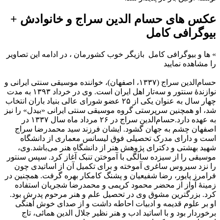
عکس های حسام الدین سراج و خانوادش +
بیوگرافی کامل
»
ها و بیوگرافی کامل
بازیگر خوب کشورمان ، در ادامه این تصاویر
را مشاهده نمایید
حسام‌الدین سراج (۱۳۳۷، اصفهان)، خواننده موسیقی سنتی ایرانی و
نوازندهٔ سنتور و سه‌تار اهل ایران است. وی در خرداد ۱۳۹۳ به مدت
چهار سال به عنوان یکی از ۲۵ عضو شورای عالی بنیاد باران انتخاب
شد، او همچنین سرپرستی گروه موسیقی سنتی ایرانی «بیدل» را نیز
به عهده دارد.حسام‌الدین سراج در ۲۶ مرداد ماه سال ۱۳۳۷ در
اصفهان چشم به جهان گشود. ایشان فرزند سید محمدرضا سراج
است و دارای مدرک تحصیلی فوق لیسانس معماری از دانشگاه
شهید بهشتی و دکترای پژوهش هنر از دانشگاه هنر می‌باشد.وی،
موسیقی را از سیزده سالگی با آموختن تنبک آغاز کرد. سپس سنتور
را نزد سیروس ساغری آموخته و برای تکمیل آن از اساتیدی چون
فرامرز پایور، رضا شفیعیان و پشنگ کامکار بهره گرفت. همچنین در
زمینهٔ آواز از محضر محمود کریمی و محمدرضا شجریان استفاده
کرد. بزرگترین مشوق وی در تحصیل علم و هنر مرحوم پدرش بود.
او بر علوم قدیمه و ادبیات احاطه داشت و از صدای خوش آهنگی
برخوردار بود و با اساتید ادب و هنر نظیر جلال الدین همائی، تاج