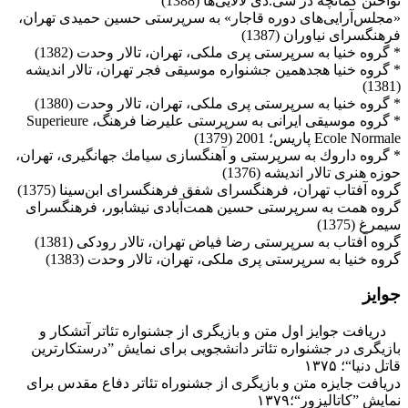
نواختن كمانچه در سی.دی لالایی‌ها (1388‌)
«مجلس‌آرایی‌های دوره‌ قاجار» به سرپرستی حسین حمیدی تهران،
‌فرهنگسرای نیاوران (‌‌1387‌)
‌* گروه خنیا به سرپرستی پری ملكی، تهران، تالار وحدت (1382‌)
‌* گروه خنیا هجدهمین جشنواره موسیقی فجر تهران، تالار اندیشه
(1381‌)
‌* گروه خنیا به سرپرستی پری ملكی، تهران، تالار وحدت (1380‌)
‌* گروه موسیقی ایرانی به سرپرستی علیرضا فرهنگ، Superieure
Ecole Normale ‌پاریس؛ 2001 (1379‌)
‌* گروه داروك به سرپرستی و آهنگسازی سیامك جهانگیری، تهران،
حوزه هنری ‌تالار ‌اندیشه‌ (1376‌)
‌گروه آفتاب تهران، فرهنگسرای شفق فرهنگسرای ابن‌سینا (1375‌)
‌گروه همت به سرپرستی حسین همت‌آبادی نیشابور، فرهنگسرای
سیمرغ (1375‌)
‌گروه آفتاب به سرپرستی رضا فیاض تهران، تالار رودكی (1381‌)
گروه خنیا به سرپرستی پری ملكی، تهران، تالار وحدت (1383‌)
جوایز
دریافت جوایز اول متن و بازیگری از جشنواره تئاتر آتشکار و
بازیگری در جشنواره تئاتر دانشجویی برای نمایش ”درستکارترین
قاتل دنیا“؛ ۱۳۷۵
دریافت جایزه متن و بازیگری از جشنوراه تئاتر دفاع مقدس برای
نمایش ”کاتالیزور“؛۱۳۷۹