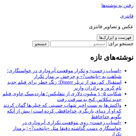
رفتن به نوشته‌ها
فانتزی
عکس و تصاویر فانتزی
فهرست و ابزارک‌ها
جستجو برای:
نوشته‌های تازه
«اسباب زحمت» و تکرار موقعیت آبروداری در خواستگاری؛
شباهت به «پایتخت7» و چرخش بر مدار تکرار
استقبال کم‌رمق از تریلر Digger؛ زنگ خطر برای فیلم جدید
تام کروز و برادران وارنر
شکایت ۱۰۵ میلیون دلاری از نتفلیکس؛ هارددیسک حاوی فیلم
جدید نیکلاس کیج به سرقت رفت
واکنش‌ها به پست اخیر شهاب حسینی که خیلی‌ها گمان کردند
که او از دنیای بازیگری خداحافظی کرده است | پیش از آنکه
بگویم خداحافظ
«اسباب زحمت» روی موقعیت تکراری آبروداری در
خواستگاری دست گذاشته دقیقا مثل «پایتخت7» | برمدار
تکرار