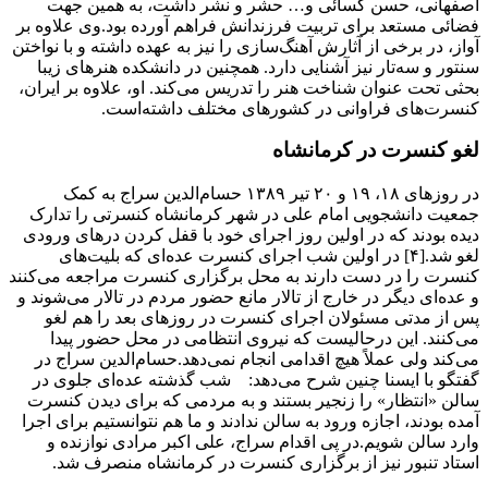
اصفهانی، حسن کسائی و… حشر و نشر داشت، به همین جهت
فضائی مستعد برای تربیت فرزندانش فراهم آورده بود.وی علاوه بر
آواز، در برخی از آثارش آهنگ‌سازی را نیز به عهده داشته و با نواختن
سنتور و سه‌تار نیز آشنایی دارد. همچنین در دانشکده هنرهای زیبا
بحثی تحت عنوان شناخت هنر را تدریس می‌کند. او، علاوه بر ایران،
کنسرت‌های فراوانی در کشورهای مختلف داشته‌است.
لغو کنسرت در کرمانشاه
در روزهای ۱۸، ۱۹ و ۲۰ تیر ۱۳۸۹ حسام‌الدین سراج به کمک
جمعیت دانشجویی امام علی در شهر کرمانشاه کنسرتی را تدارک
دیده بودند که در اولین روز اجرای خود با قفل کردن درهای ورودی
لغو شد.[۴] در اولین شب اجرای کنسرت عده‌ای که بلیت‌های
کنسرت را در دست دارند به محل برگزاری کنسرت مراجعه می‌کنند
و عده‌ای دیگر در خارج از تالار مانع حضور مردم در تالار می‌شوند و
پس از مدتی مسئولان اجرای کنسرت در روزهای بعد را هم لغو
می‌کنند. این درحالیست که نیروی انتظامی در محل حضور پیدا
می‌کند ولی عملاً هیچ اقدامی انجام نمی‌دهد.حسام‌الدین سراج در
گفتگو با ایسنا چنین شرح می‌دهد: شب گذشته عده‌ای جلوی در
سالن «انتظار» را زنجیر بستند و به مردمی که برای دیدن کنسرت
آمده بودند، اجازه ورود به سالن ندادند و ما هم نتوانستیم برای اجرا
وارد سالن شویم.در پی اقدام سراج، علی اکبر مرادی نوازنده و
استاد تنبور نیز از برگزاری کنسرت در کرمانشاه منصرف شد.