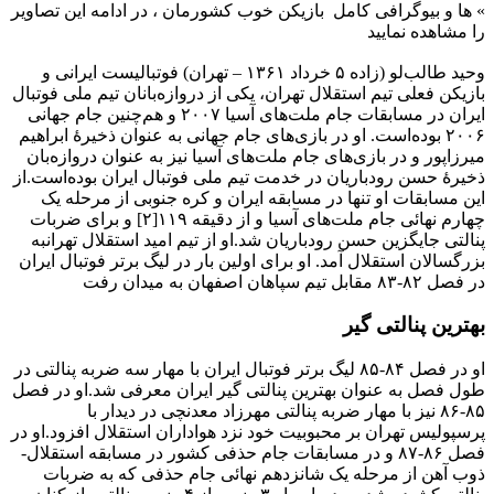
»
ها و بیوگرافی کامل بازیکن خوب کشورمان ، در ادامه این تصاویر
را مشاهده نمایید
وحید طالب‌لو (زاده ۵ خرداد ۱۳۶۱ – تهران) فوتبالیست ایرانی و
بازیکن فعلی تیم استقلال تهران، یکی از دروازه‌بانان تیم ملی فوتبال
ایران در مسابقات جام ملت‌های آسیا ۲۰۰۷ و هم‌چنین جام جهانی
۲۰۰۶ بوده‌است. او در بازی‌های جام جهانی به عنوان ذخیرهٔ ابراهیم
میرزاپور و در بازی‌های جام ملت‌های آسیا نیز به عنوان دروازه‌بان
ذخیرهٔ حسن رودباریان در خدمت تیم ملی فوتبال ایران بوده‌است.از
این مسابقات او تنها در مسابقه ایران و کره جنوبی از مرحله یک
چهارم نهائی جام ملت‌های آسیا و از دقیقه ۱۱۹[۲] و برای ضربات
پنالتی جایگزین حسن رودباریان شد.او از تیم امید استقلال تهرانبه
بزرگسالان استقلال آمد. او برای اولین بار در لیگ برتر فوتبال ایران
در فصل ۸۲-۸۳ مقابل تیم سپاهان اصفهان به میدان رفت
بهترین پنالتی‌ گیر
او در فصل ۸۴-۸۵ لیگ برتر فوتبال ایران با مهار سه ضربه پنالتی در
طول فصل به عنوان بهترین پنالتی گیر ایران معرفی شد.او در فصل
۸۵-۸۶ نیز با مهار ضربه پنالتی مهرزاد معدنچی در دیدار با
پرسپولیس تهران بر محبوبیت خود نزد هواداران استقلال افزود.او در
فصل ۸۶-۸۷ و در مسابقات جام حذفی کشور در مسابقه استقلال-
ذوب آهن از مرحله یک شانزدهم نهائی جام حذفی که به ضربات