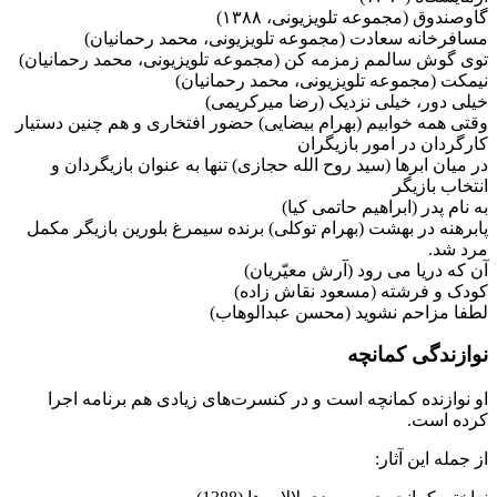
گاوصندوق (مجموعه تلویزیونی، ۱۳۸۸)
مسافرخانه سعادت (مجموعه تلویزیونی، محمد رحمانیان)
توی گوش سالمم زمزمه کن (مجموعه تلویزیونی، محمد رحمانیان)
نیمکت (مجموعه تلویزیونی، محمد رحمانیان)
خیلی دور، خیلی نزدیک (رضا میرکریمی)
وقتی همه خوابیم (بهرام بیضایی) حضور افتخاری و هم چنین دستیار
کارگردان در امور بازیگران
در میان ابرها (سید روح الله حجازی) تنها به عنوان بازیگردان و
انتخاب بازیگر
به نام پدر (ابراهیم حاتمی کیا)
پابرهنه در بهشت (بهرام توکلی) برنده سیمرغ بلورین بازیگر مکمل
مرد شد.
آن که دریا می رود (آرش معیّریان)
کودک و فرشته (مسعود نقاش زاده)
لطفا مزاحم نشوید (محسن عبدالوهاب)
نوازندگی کمانچه
او نوازنده كمانچه است و در كنسرت‌های زیادی هم برنامه اجرا
كرده است.
از جمله این آثار: