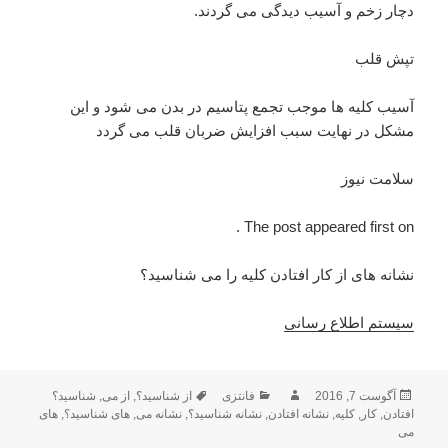
دچار زخم و آسیب دیدگی می گردند.
تپش قلب
آسیب کلیه ها موجب تجمع پتاسیم در بدن می شود و این
مشکل در نهایت سبب افزایش ضربان قلب می گردد
سلامت نیوز
The post appeared first on .
نشانه های از کار افتادن کلیه را می شناسید؟
سیستم اطلاع رسانی
ارسال
آگوست 7, 2016
نویسنده
فانتزی
دسته‌ها
برچسب‌ها
از شناسید؟
,
از می
,
شناسید؟
افتادن
,
شده
کار
,
کلیه
,
نشانه افتادن
,
نشانه شناسید؟
,
نشانه می
,
های شناسید؟
,
های
می
در