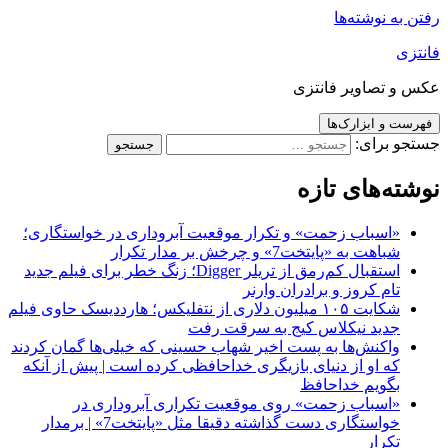
رفتن به نوشته‌ها
فانتزی
عکس و تصاویر فانتزی
فهرست و ابزارک‌ها
جستجو برای:
نوشته‌های تازه
«اسباب زحمت» و تکرار موقعیت آبروداری در خواستگاری؛
شباهت به «پایتخت7» و چرخش بر مدار تکرار
استقبال کم‌رمق از تریلر Digger؛ زنگ خطر برای فیلم جدید
تام کروز و برادران وارنر
شکایت ۱۰۵ میلیون دلاری از نتفلیکس؛ هارددیسک حاوی فیلم
جدید نیکلاس کیج به سرقت رفت
واکنش‌ها به پست اخیر شهاب حسینی که خیلی‌ها گمان کردند
که او از دنیای بازیگری خداحافظی کرده است | پیش از آنکه
بگویم خداحافظ
«اسباب زحمت» روی موقعیت تکراری آبروداری در
خواستگاری دست گذاشته دقیقا مثل «پایتخت7» | برمدار
تکرار