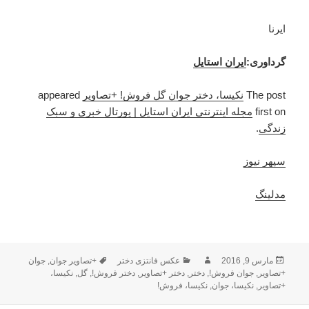
ایرنا
گرداوری:
ایران استایل
The post
نکیسا، دختر جوان گل فروش! +تصاویر
appeared
first on
مجله اینترنتی ایران استایل | پورتال خبری و سبک
زندگی
.
سپهر نیوز
مدلینگ
ارسال
مارس 9, 2016
نویسنده
دسته‌ها
عکس فانتزی دختر
برچسب‌ها
+تصاویر جوان
,
جوان
شده
+تصاویر
,
جوان فروش!
,
دختر
,
دختر +تصاویر
,
دختر فروش!
,
گل
,
نکیسا،
در
+تصاویر
,
نکیسا، جوان
,
نکیسا، فروش!