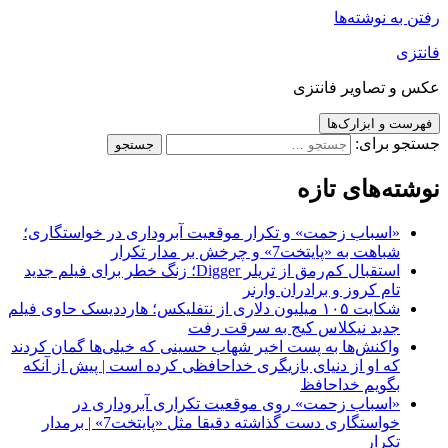
رفتن به نوشته‌ها
فانتزی
عکس و تصاویر فانتزی
فهرست و ابزارک‌ها
جستجو برای:
نوشته‌های تازه
«اسباب زحمت» و تکرار موقعیت آبروداری در خواستگاری؛
شباهت به «پایتخت7» و چرخش بر مدار تکرار
استقبال کم‌رمق از تریلر Digger؛ زنگ خطر برای فیلم جدید
تام کروز و برادران وارنر
شکایت ۱۰۵ میلیون دلاری از نتفلیکس؛ هارددیسک حاوی فیلم
جدید نیکلاس کیج به سرقت رفت
واکنش‌ها به پست اخیر شهاب حسینی که خیلی‌ها گمان کردند
که او از دنیای بازیگری خداحافظی کرده است | پیش از آنکه
بگویم خداحافظ
«اسباب زحمت» روی موقعیت تکراری آبروداری در
خواستگاری دست گذاشته دقیقا مثل «پایتخت7» | برمدار
تکرار