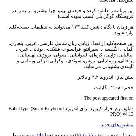
این برنامه را دانلود کرده و خودتان ببینید چرا بیشترین رتبه را در
فروشگاه گوگل پلی کسب نموده است!
هر زمان با نگاه داشتن کلید ۱۲۳ می‌توانید به تنظیمات صفحه‌کلید
وارد شوید.
این صفحه‌کلید از تعداد زیادی زبان شامل فارسی، عربی، بلغاری،
آلمانی، انگلیسی، اسپرانتو، فرانسوی، فنلاندی، یونانی، عبری،
ایتالیایی، ژاپنی، کره‌ای، لیتوانیایی، مغولی، نروژی، لهستانی،
پرتغالی، رومانیایی، روس، سوئدی، اوکرانی، ترکی ویتنامی و
تایلندی پشتیبانی می‌نماید.
پیش نیاز
: اندروید ۲.۲ و بالاتر
حجم
: ۲.۰۸ مگابایت
The post appeared first on .
دانلود نرم افزار کیبورد برای اندروید BabelType (Smart Keyboard
PRO) v4.13
ماشین های جدید
ارسال شده در
ژوئن 25, 2016
نویسنده
دسته‌ها
فانتزی
برچسب‌ها