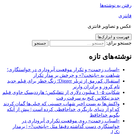
رفتن به نوشته‌ها
فانتزی
عکس و تصاویر فانتزی
فهرست و ابزارک‌ها
جستجو برای:
نوشته‌های تازه
«اسباب زحمت» و تکرار موقعیت آبروداری در خواستگاری؛
شباهت به «پایتخت7» و چرخش بر مدار تکرار
استقبال کم‌رمق از تریلر Digger؛ زنگ خطر برای فیلم جدید
تام کروز و برادران وارنر
شکایت ۱۰۵ میلیون دلاری از نتفلیکس؛ هارددیسک حاوی فیلم
جدید نیکلاس کیج به سرقت رفت
واکنش‌ها به پست اخیر شهاب حسینی که خیلی‌ها گمان کردند
که او از دنیای بازیگری خداحافظی کرده است | پیش از آنکه
بگویم خداحافظ
«اسباب زحمت» روی موقعیت تکراری آبروداری در
خواستگاری دست گذاشته دقیقا مثل «پایتخت7» | برمدار
تکرار