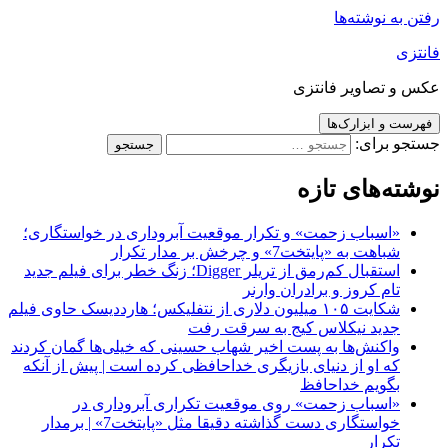
رفتن به نوشته‌ها
فانتزی
عکس و تصاویر فانتزی
فهرست و ابزارک‌ها
جستجو برای:
نوشته‌های تازه
«اسباب زحمت» و تکرار موقعیت آبروداری در خواستگاری؛
شباهت به «پایتخت7» و چرخش بر مدار تکرار
استقبال کم‌رمق از تریلر Digger؛ زنگ خطر برای فیلم جدید
تام کروز و برادران وارنر
شکایت ۱۰۵ میلیون دلاری از نتفلیکس؛ هارددیسک حاوی فیلم
جدید نیکلاس کیج به سرقت رفت
واکنش‌ها به پست اخیر شهاب حسینی که خیلی‌ها گمان کردند
که او از دنیای بازیگری خداحافظی کرده است | پیش از آنکه
بگویم خداحافظ
«اسباب زحمت» روی موقعیت تکراری آبروداری در
خواستگاری دست گذاشته دقیقا مثل «پایتخت7» | برمدار
تکرار