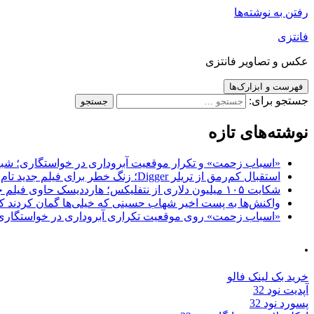
رفتن به نوشته‌ها
فانتزی
عکس و تصاویر فانتزی
فهرست و ابزارک‌ها
جستجو برای:
نوشته‌های تازه
«اسباب زحمت» و تکرار موقعیت آبروداری در خواستگاری؛ شباهت به «پایتخت7» و 
استقبال کم‌رمق از تریلر Digger؛ زنگ خطر برای فیلم جدید تام کروز و برادران وارنر
شکایت ۱۰۵ میلیون دلاری از نتفلیکس؛ هارددیسک حاوی فیلم جدید نیکلاس کیج به سرقت رفت
واکنش‌ها به پست اخیر شهاب حسینی که خیلی‌ها گمان کردند که
«اسباب زحمت» روی موقعیت تکراری آبروداری در خواستگاری دست گذاشته 
.
خرید بک لینک فالو
آپدیت نود 32
پسورد نود 32